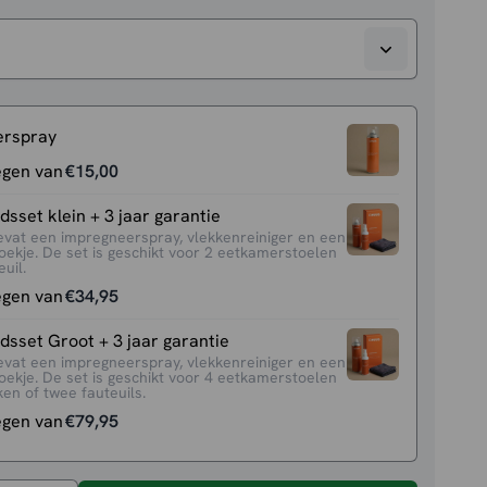
erspray
egen van
€
15,00
sset klein + 3 jaar garantie
evat een impregneerspray, vlekkenreiniger en een
oekje. De set is geschikt voor 2 eetkamerstoelen
uil.
egen van
€
34,95
sset Groot + 3 jaar garantie
evat een impregneerspray, vlekkenreiniger en een
oekje. De set is geschikt voor 4 eetkamerstoelen
en of twee fauteuils.
egen van
€
79,95