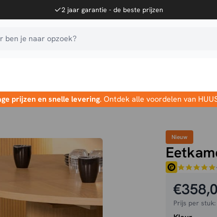
2 jaar garantie - de beste prijzen
 ben je naar opzoek?
age prijzen en snelle levering
. Ontdek alle voordelen van HUU
Nieuw
Eetkame
€
358,
Prijs per stuk