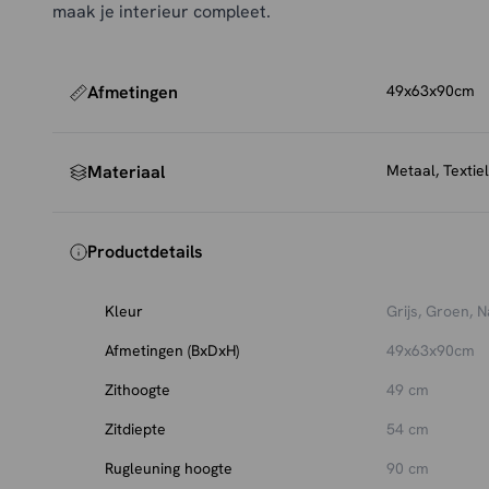
maak je interieur compleet.
Afmetingen
49x63x90cm
Materiaal
Metaal, Textiel
Productdetails
Kleur
Grijs, Groen, N
Afmetingen (BxDxH)
49x63x90cm
Zithoogte
49 cm
Zitdiepte
54 cm
Rugleuning hoogte
90 cm