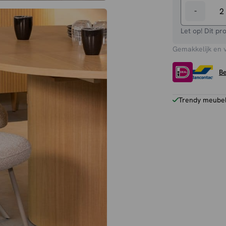
-
Eetkamers
Singapore
Let op! Dit pr
aantal
Gemakkelijk en 
Be
Trendy meubels