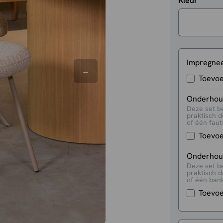
Kleur
Impregne
Toevo
Onderhoud
Deze set b
praktisch d
of één faute
Toevo
Onderhoud
Deze set b
praktisch d
of één bank
Toevo