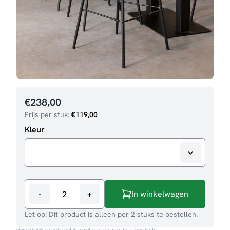
€
238,00
Prijs per stuk:
€
119,00
Kleur
-
+
In winkelwagen
Barkruk
Bistro
Let op! Dit product is alleen per 2 stuks te bestellen.
aantal
Gemakkelijk en veilig betalen met een van onze betaalmethodes