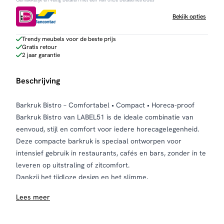
Bekijk opties
Trendy meubels voor de beste prijs
Gratis retour
2 jaar garantie
Beschrijving
Barkruk Bistro – Comfortabel • Compact • Horeca-proof
Barkruk Bistro van LABEL51 is de ideale combinatie van
eenvoud, stijl en comfort voor iedere horecagelegenheid.
Deze compacte barkruk is speciaal ontworpen voor
intensief gebruik in restaurants, cafés en bars, zonder in te
leveren op uitstraling of zitcomfort.
Dankzij het tijdloze design en het slimme,
ruimtebesparende formaat past Bistro moeiteloos in zowel
Lees meer
kleine als grote interieurs en zorgt hij voor een rustige,
uniforme uitstraling aan de bar of hoge tafel. Ondanks zijn