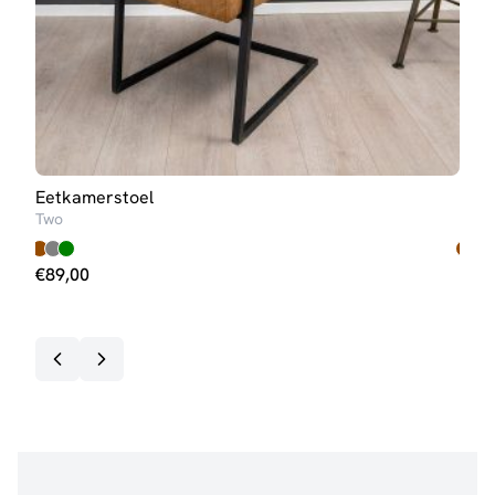
Eetkamerstoel
Eet
Two
Seve
€
89,00
€
89