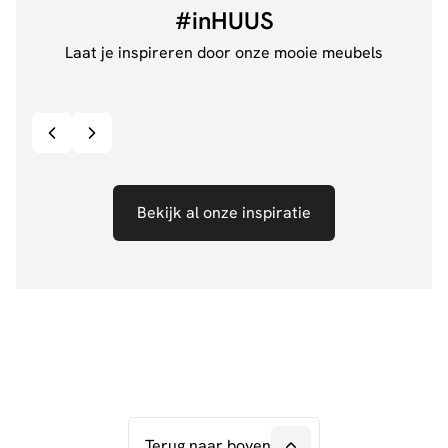
#inHUUS
Laat je inspireren door onze mooie meubels
@jillgoede_
867
@de.
Bekijk inspiratie details
Bekijk al onze inspiratie
Terug naar boven