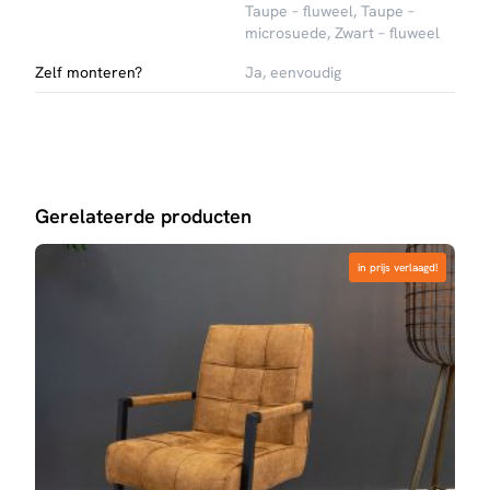
Taupe – fluweel, Taupe –
microsuede, Zwart – fluweel
Zelf monteren?
Ja, eenvoudig
Gerelateerde producten
in prijs verlaagd!
in prijs verlaagd!