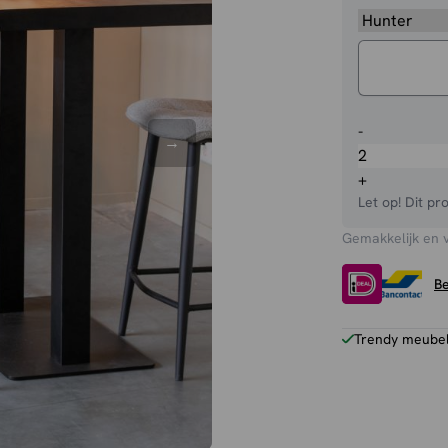
Barkruk
-
Jelt
hoog
+
aantal
Let op! Dit pr
Gemakkelijk en 
Be
Trendy meubels