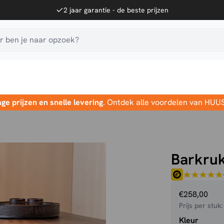
2 jaar garantie - de beste prijzen
 ben je naar opzoek?
age prijzen en snelle levering
. Ontdek alle voordelen van HUU
Barkruk
€
258,00
Prijs per stuk
Kleur