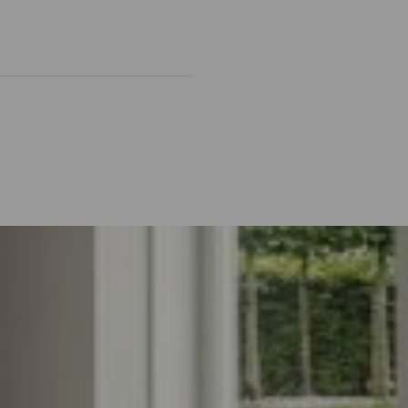
s, én in een Weave-uitvoering.
r extra stabiliteit.
tinrichtingen.