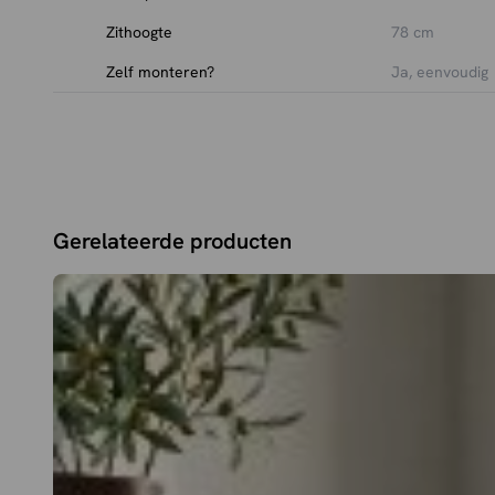
Verkrijgbaar in Oker, Hunter, Antraciet en Rust Velour
Zithoogte
78 cm
Stevig zwart metalen onderstel met uitlopende poten voo
Ideaal voor zowel wooninterieurs als horeca- en projec
Zelf monteren?
Ja, eenvoudig
Gerelateerde producten