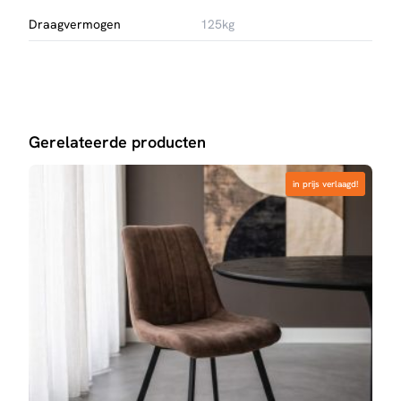
Draagvermogen
125kg
Gerelateerde producten
in prijs verlaagd!
in prijs verlaagd!