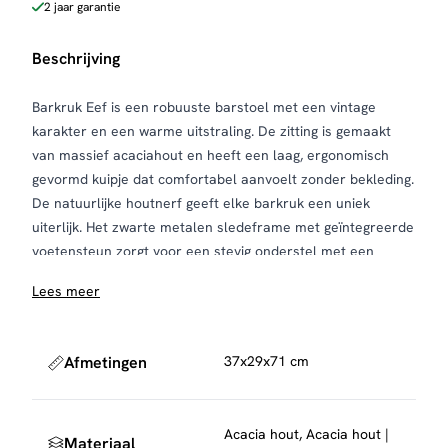
2 jaar garantie
Beschrijving
Barkruk Eef is een robuuste barstoel met een vintage
karakter en een warme uitstraling. De zitting is gemaakt
van massief acaciahout en heeft een laag, ergonomisch
gevormd kuipje dat comfortabel aanvoelt zonder bekleding.
De natuurlijke houtnerf geeft elke barkruk een uniek
uiterlijk. Het zwarte metalen sledeframe met geïntegreerde
voetensteun zorgt voor een stevig onderstel met een
industriële touch. Eef is verkrijgbaar in verschillende
Lees meer
houttinten en wordt per set van twee stuks geleverd.
Perfect voor wie houdt van karaktervol en
onderhoudsvriendelijk design aan een kookeiland of
Afmetingen
37x29x71 cm
bartafel.
Onderhoud en bescherming
Om het hout in goede conditie
te houden, adviseren we de barkruk regelmatig af te
Acacia hout, Acacia hout |
Materiaal
nemen met een droge of licht vochtige doek. Vermijd