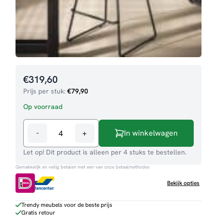
€
319,60
Prijs per stuk:
€
79,90
Op voorraad
-
+
In winkelwagen
Barkruk
Eef
Let op! Dit product is alleen per 4 stuks te bestellen.
aantal
Gemakkelijk en veilig betalen met een van onze betaalmethodes
Bekijk opties
Trendy meubels voor de beste prijs
Gratis retour