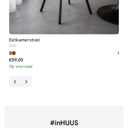
Eetkamerstoel
Eet
Dali
One
€
59,00
€
11
Op voorraad
3-5 
#inHUUS