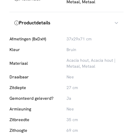
Metaal, Metaal
agressieve schoonmaakmiddelen en langdurige
blootstelling aan zonlicht of warmtebronnen. Voor het
metalen frame volstaat afnemen met een zachte doek.
Productdetails
Gebruik viltjes of dopjes onder de poten om je vloer te
beschermen tegen krassen.
Afmetingen (BxDxH)
37x29x71 cm
Kleur
Bruin
Acacia hout, Acacia hout |
Materiaal
Metaal, Metaal
Draaibaar
Nee
Zitdiepte
27 cm
Gemonteerd geleverd?
Ja
Armleuning
Nee
Zitbreedte
35 cm
Zithoogte
69 cm