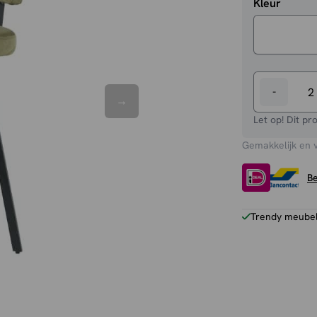
Kleur
-
Barstoel
Bardio
Let op! Dit pr
aantal
Gemakkelijk en 
Be
Trendy meubels