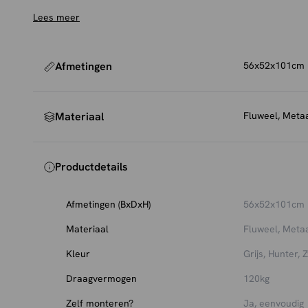
moeiteloos in diverse interieurs – van thuis tot horeca.
Lees meer
Onderhoud en bescherming
Om de fluwelen stof mooi te houden, raden we aan de b
stofzuigen met een zachte meubelborstel. Voor extra 
Afmetingen
56x52x101cm
kun je een textiel impregneerspray gebruiken, die eenv
Plaats viltjes onder de poten om je vloer te bescherme
Materiaal
Fluweel, Meta
Productdetails
Afmetingen (BxDxH)
56x52x101cm
Materiaal
Fluweel, Meta
Kleur
Grijs, Hunter, 
Draagvermogen
120kg
Zelf monteren?
Ja, eenvoudig