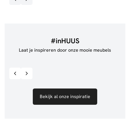
#inHUUS
Laat je inspireren door onze mooie meubels
@jillgoede_
867
@de.
Bekijk inspiratie details
Bekijk al onze inspiratie