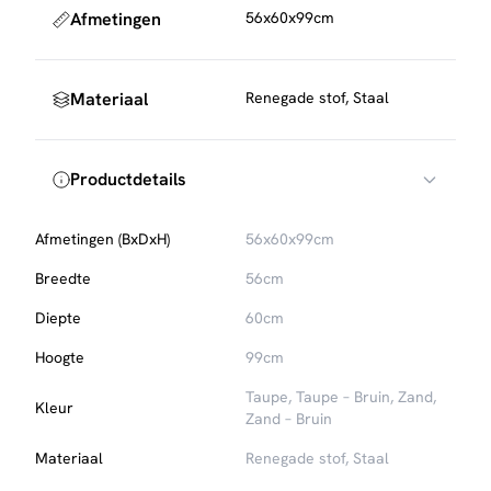
Onderhoud en bescherming
Afmetingen
56x60x99cm
Om de stof mooi te houden, raden we aan de barstoel
regelmatig te stofzuigen met een zachte meubelborstel.
Voor extra bescherming tegen vlekken kun je een textiel
Materiaal
Renegade stof, Staal
impregneermiddel
gebruiken, die eenvoudig mee te
bestellen is.
Productdetails
Afmetingen (BxDxH)
56x60x99cm
Breedte
56cm
Diepte
60cm
Hoogte
99cm
Taupe, Taupe – Bruin, Zand,
Kleur
Zand – Bruin
Materiaal
Renegade stof, Staal