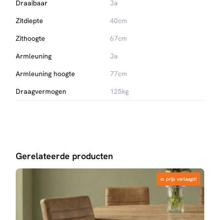
Draaibaar
Ja
Zitdiepte
40cm
Zithoogte
67cm
Armleuning
Ja
Armleuning hoogte
77cm
Draagvermogen
125kg
Gerelateerde producten
in prijs verlaagd!
in prijs verlaagd!