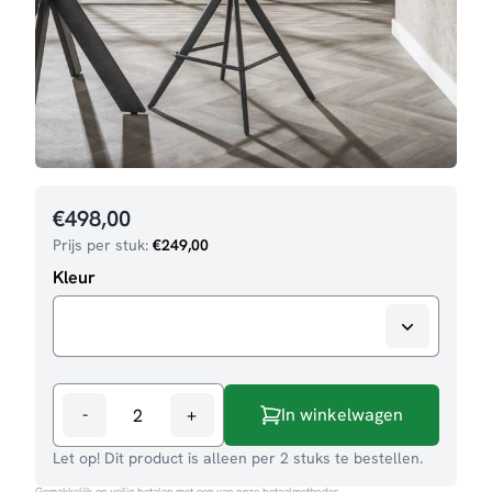
€
498,00
Prijs per stuk:
€
249,00
Kleur
-
+
In winkelwagen
Barstoel
Ricky
Let op! Dit product is alleen per 2 stuks te bestellen.
aantal
Gemakkelijk en veilig betalen met een van onze betaalmethodes