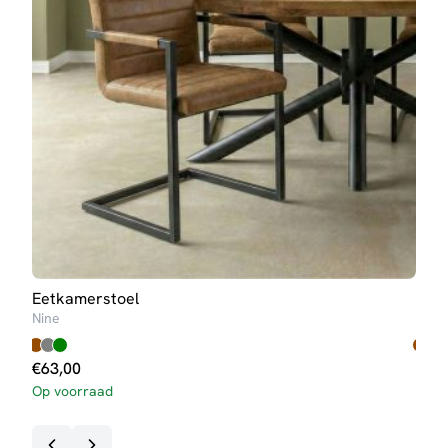
Eetkamerstoel
Eet
Nine
Seve
€
63,00
€
89
Op voorraad