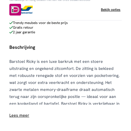
Bekijk opties
Trendy meubels voor de beste prijs
Gratis retour
2 jaar garantie
Beschrijving
Barstoel Ricky is een luxe barkruk met een stoere
uitstraling en ongekend zitcomfort. De zitting is bekleed
met robuuste renegade stof en voorzien van pocketvering,
wat zorgt voor extra veerkracht en ondersteuning. Het
zwarte metalen memory-draaiframe draait automatisch
terug naar zijn oorspronkelijke positie — ideaal voor aan
een kookeiland of bartafel. Barstoel Ricky is verkrijgbaar in
twee kleuren en vormt een stijlvol duo met de bijpassende
Lees meer
armstoel uit dezelfde serie. De stoel wordt geleverd per
set van twee stuks.