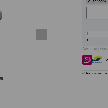
Barstoel
-
Saint
Tropez
+
aantal
Gemakkelijk en 
Be
Trendy meubels