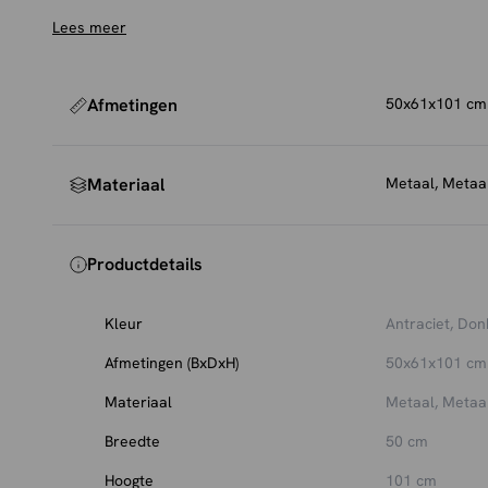
past perfect bij een bartafel of kookeiland met een ind
Lees meer
Onderhoud en bescherming
Om de stof mooi te houden, raden we aan de barstoel r
een zachte meubelborstel. Voor extra bescherming tege
Afmetingen
50x61x101 cm
impregneerspray gebruiken, die eenvoudig mee te best
we om viltjes of dopjes onder de poten te plaatsen om 
Materiaal
Metaal, Metaal
krassen.
Productdetails
Kleur
Antraciet, Don
Afmetingen (BxDxH)
50x61x101 cm
Materiaal
Metaal, Metaal
Breedte
50 cm
Hoogte
101 cm