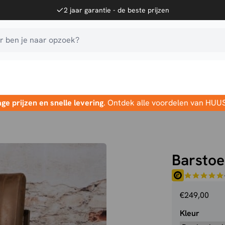
2 jaar garantie - de beste prijzen
 ben je naar opzoek?
age prijzen en snelle levering
. Ontdek alle voordelen van HUU
Barstoe
€
249,00
Kleur