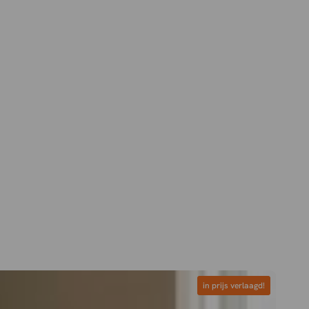
in prijs verlaagd!
in prijs verlaagd!