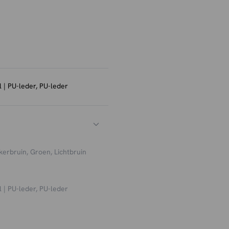
ustriële of moderne look.
egelmatig te stofzuigen met
n vlekken kun je een textiel
ellen is. Daarnaast adviseren
je vloer te beschermen tegen
 | PU-leder, PU-leder
kerbruin, Groen, Lichtbruin
 | PU-leder, PU-leder