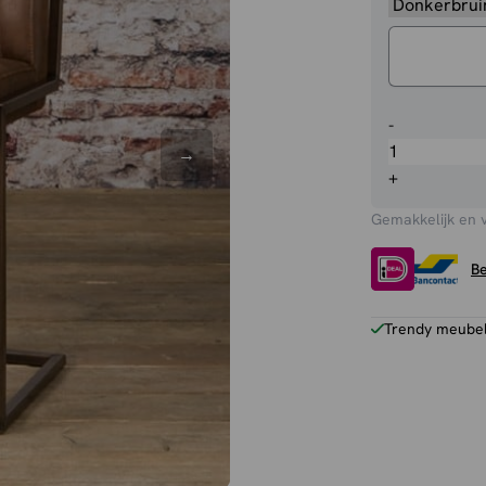
Barstoel
-
België
aantal
+
Gemakkelijk en 
Be
Trendy meubels