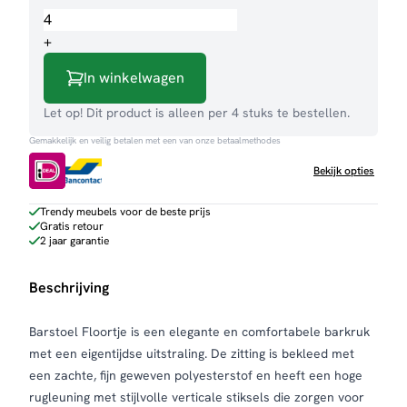
Floortje
aantal
+
In winkelwagen
Let op! Dit product is alleen per 4 stuks te bestellen.
Gemakkelijk en veilig betalen met een van onze betaalmethodes
Bekijk opties
Trendy meubels voor de beste prijs
Gratis retour
2 jaar garantie
Beschrijving
Barstoel Floortje is een elegante en comfortabele barkruk
met een eigentijdse uitstraling. De zitting is bekleed met
een zachte, fijn geweven polyesterstof en heeft een hoge
rugleuning met stijlvolle verticale stiksels die zorgen voor