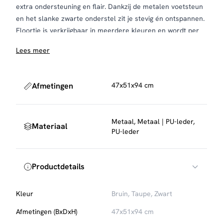
extra ondersteuning en flair. Dankzij de metalen voetsteun
en het slanke zwarte onderstel zit je stevig én ontspannen.
Floortje is verkrijgbaar in meerdere kleuren en wordt per
stuk verkocht. De montage is eenvoudig zelf te doen.
Lees meer
Onderhoud en bescherming
Om de stof mooi te houden, raden we aan de barstoel
regelmatig te stofzuigen met een zachte meubelborstel.
Afmetingen
47x51x94 cm
Voor extra bescherming tegen vlekken kun je een textiel
impregneerspray gebruiken, die eenvoudig mee te
bestellen is.
Metaal, Metaal | PU-leder,
Materiaal
PU-leder
Productdetails
Kleur
Bruin, Taupe, Zwart
Afmetingen (BxDxH)
47x51x94 cm