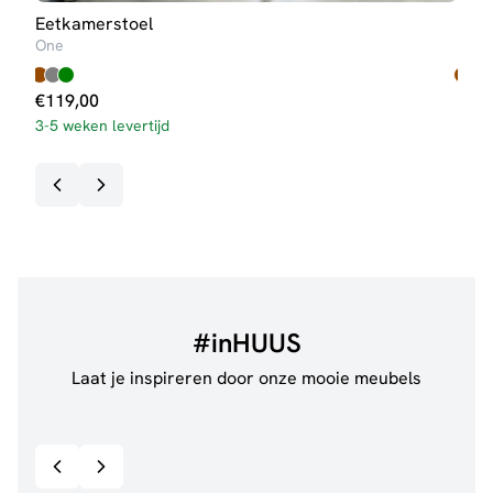
Eetkamerstoel
Eet
One
Two
€
119,00
€
89
3-5 weken levertijd
#inHUUS
Laat je inspireren door onze mooie meubels
@jillgoede_
867
@de.
Bekijk inspiratie details