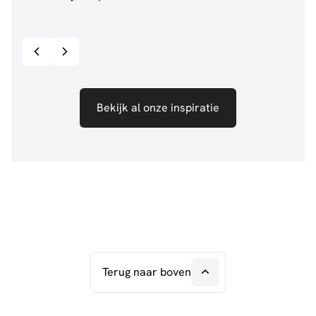
@anouskaband
528
@de.
Bekijk inspiratie details
Bekijk al onze inspiratie
Terug naar boven