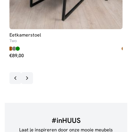
Eetkamerstoel
Eet
Two
Seve
€
89,00
€
89
#inHUUS
Laat je inspireren door onze mooie meubels