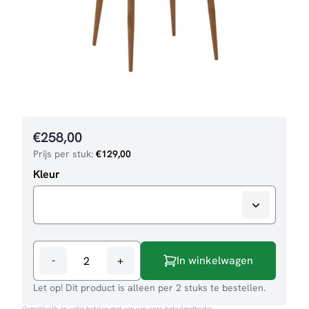
€
258,00
Prijs per stuk:
€
129,00
Kleur
-
+
In winkelwagen
Eetkamerstoel
Yuki
Let op! Dit product is alleen per 2 stuks te bestellen.
aantal
Gemakkelijk en veilig betalen met een van onze betaalmethodes