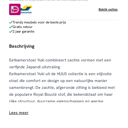
Bekijk opties
Trendy meubels voor de beste prijs
Gratis retour
2 jaar garantie
Beschrijving
Eetkamerstoel Yuki combineert zachte vormen met een
verfijnde Japandi uitstraling
Eetkamerstoel Yuki uit de HUUS collectie is een stijlvolle
stoel die comfort en design op een natuurlijke manier
samenbrengt. De zachte, afgeronde zitting is bekleed met
de populaire Royal Bouclé stof, die bekendstaat om haar
rijke structuur, duurzame eigenschappen en warme
uitstraling. Dankzij de subtiele kleurschakeringen brengt
Lees meer
deze stof direct sfeer in iedere eetkamer.
Een bijzonder detail van Yuki is het unieke onderstel. De