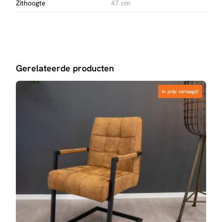
Zithoogte
47 cm
Gerelateerde producten
in prijs verlaagd!
in prijs verlaagd!