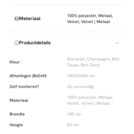
het frame om je vloer te beschermen tegen krassen.
100% polyester, Metaal,
Materiaal
Velvet, Velvet | Metaal
Productdetails
Antraciet, Champagne, Rich
Kleur
Taupe, Rich Zand
Afmetingen (BxDxH)
180x53x84 cm
Zelf monteren?
Ja, eenvoudig
100% polyester, Metaal,
Materiaal
Velvet, Velvet | Metaal
Breedte
180 cm
Hoogte
84 cm