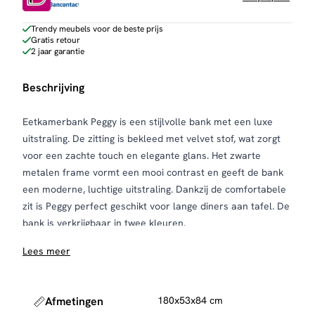
Trendy meubels voor de beste prijs
Gratis retour
2 jaar garantie
Beschrijving
Eetkamerbank Peggy is een stijlvolle bank met een luxe
uitstraling. De zitting is bekleed met velvet stof, wat zorgt
voor een zachte touch en elegante glans. Het zwarte
metalen frame vormt een mooi contrast en geeft de bank
een moderne, luchtige uitstraling. Dankzij de comfortabele
zit is Peggy perfect geschikt voor lange diners aan tafel. De
bank is verkrijgbaar in twee kleuren.
Onderhoud en bescherming
Lees meer
Om de velvet stof mooi te houden, raden we aan
regelmatig te stofzuigen met een zachte meubelborstel.
Voor extra bescherming tegen vlekken kun je een textiel
Afmetingen
180x53x84 cm
impregneerspray gebruiken. Gebruik viltjes of dopjes onder