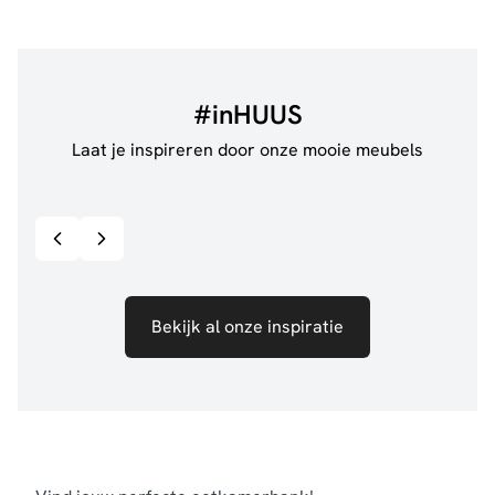
#inHUUS
Laat je inspireren door onze mooie meubels
@jillgoede_
867
@de.
Bekijk inspiratie details
Bekijk al onze inspiratie