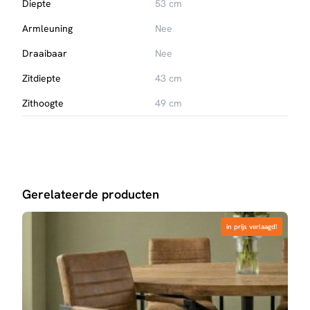
Diepte
53 cm
Armleuning
Nee
Draaibaar
Nee
Zitdiepte
43 cm
Zithoogte
49 cm
Gerelateerde producten
in prijs verlaagd!
in prijs verlaagd!