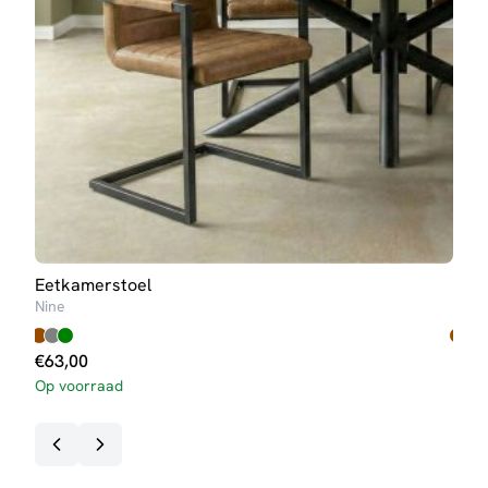
Eetkamerstoel
Eet
Nine
Seve
€
63,00
€
89
Op voorraad