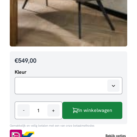
€
549,00
Kleur
-
+
In winkelwagen
Eetkamerbank
Peggy
Gemakkelijk en veilig betalen met een van onze betaalmethodes
aantal
Bekijk opties