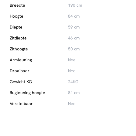
Breedte
190 cm
Perfect voor een sfeervolle eethoek
Hoogte
84 cm
Diepte
59 cm
Zitdiepte
46 cm
Zithoogte
50 cm
Armleuning
Nee
Draaibaar
Nee
Gewicht KG
24KG
Rugleuning hoogte
81 cm
Verstelbaar
Nee