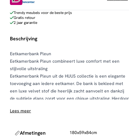
Trendy meubels voor de beste prijs
Gratis retour
2 jaar garantie
Beschrijving
Eetkamerbank Pleun
Eetkamerbank Pleun combineert luxe comfort met een
stijlvolle uitstraling
Eetkamerbank Pleun uit de HUUS collectie is een elegante
toevoeging aan iedere eetkamer. De bank is bekleed met
een luxe velvet stof die heerlijk zacht aanvoelt en dankzij
de subtiele glans zorgt voor een chique uitstraling. Hierdoor
vormt Pleun niet alleen een comfortabele zitplaats, maar
Lees meer
ook een echte sfeermaker in je interieur.
De afgeronde rugleuning en royaal gevormde zitting bieden
optimaal zitcomfort, waardoor je moeiteloos urenlang
Afmetingen
180x59x84cm
geniet van gezellige diners, lange gesprekken en