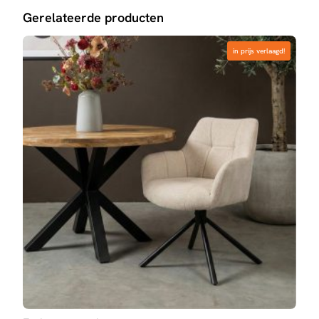
Gerelateerde producten
in prijs verlaagd!
in prijs verlaagd!