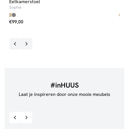
Eetkamerstoel
Bar
Sophie
Japa
€
99,00
€
79
Op v
#inHUUS
Laat je inspireren door onze mooie meubels
@jillgoede_
867
@ano
Bekijk inspiratie details