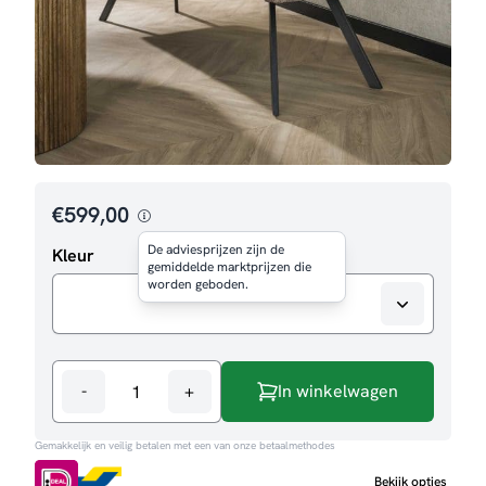
€
599,00
De adviesprijzen zijn de
Kleur
gemiddelde marktprijzen die
worden geboden.
-
+
In winkelwagen
Eetkamerbank
Pleun
Gemakkelijk en veilig betalen met een van onze betaalmethodes
aantal
Bekijk opties