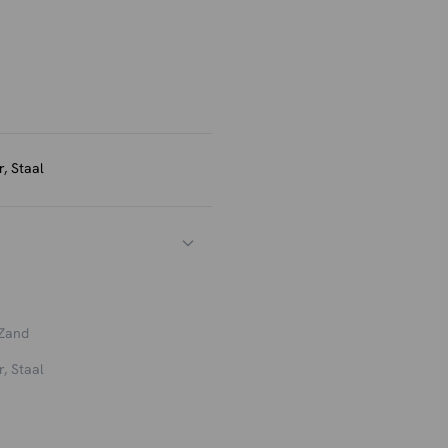
lmatig te stofzuigen met een
ekken kun je een textiel
ellen is.
, Staal
 Zand
, Staal