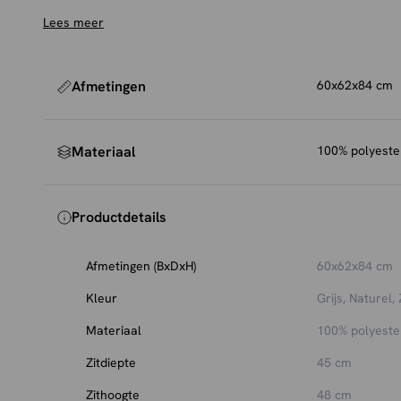
Onderhoud en bescherming
Lees meer
Om de stof mooi te houden, raden we aan de stoel rege
zachte meubelborstel. Voor extra bescherming tegen vl
impregneermiddel
gebruiken, die eenvoudig mee te best
Afmetingen
60x62x84 cm
Materiaal
100% polyester
Productdetails
Afmetingen (BxDxH)
60x62x84 cm
Kleur
Grijs, Naturel,
Materiaal
100% polyester
Zitdiepte
45 cm
Zithoogte
48 cm