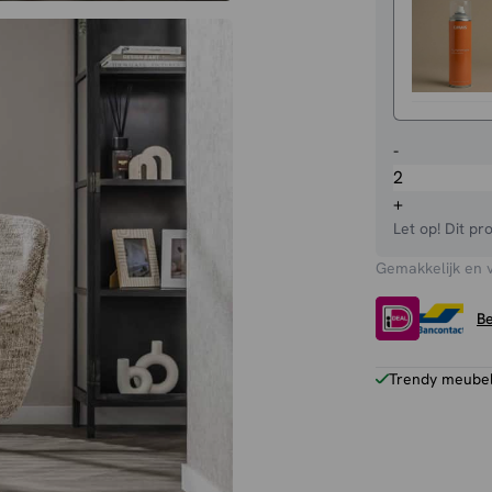
Eetkamerst
-
Angie
aantal
+
Let op! Dit pr
Gemakkelijk en 
Be
Trendy meubels