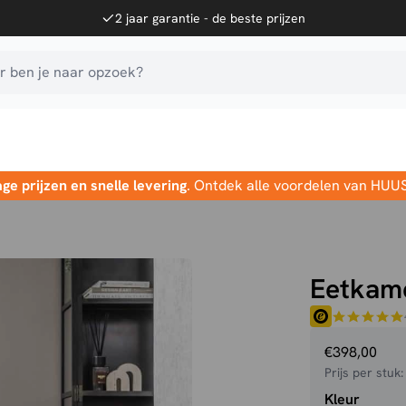
2 jaar garantie - de beste prijzen
 ben je naar opzoek?
age prijzen en snelle levering
. Ontdek alle voordelen van HUU
Eetkam
€
398,00
Prijs per stuk
Kleur