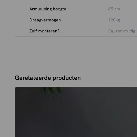
Armleuning hoogte
65 cm
Draagvermogen
120kg
Zelf monteren?
Ja, eenvoudig
Gerelateerde producten