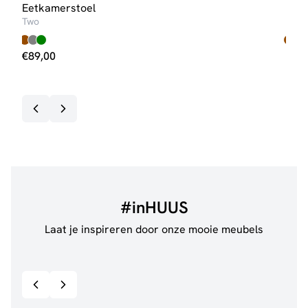
Eetkamerstoel
Eet
Two
One
€
89,00
€
11
3-5 
#inHUUS
Laat je inspireren door onze mooie meubels
@jillgoede_
867
@de.
Bekijk inspiratie details