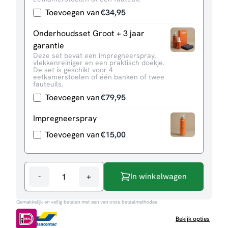
Toevoegen van
€
34,95
Onderhoudsset Groot + 3 jaar
garantie
Deze set bevat een impregneerspray,
vlekkenreiniger en een praktisch doekje.
De set is geschikt voor 4
eetkamerstoelen of één banken of twee
fauteuils.
Toevoegen van
€
79,95
Impregneerspray
Toevoegen van
€
15,00
-
+
In winkelwagen
Eetkamerstoel
Bardi
Gemakkelijk en veilig betalen met een van onze betaalmethodes
aantal
Bekijk opties