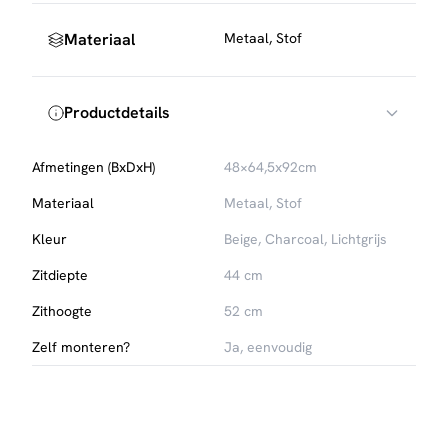
Voor extra bescherming tegen vlekken kun je een textiel
Materiaal
Metaal, Stof
impregneerspray gebruiken. Viltjes of dopjes onder het
onderstel beschermen je vloer tegen krassen.
Productdetails
Afmetingen (BxDxH)
48×64,5x92cm
Materiaal
Metaal, Stof
Kleur
Beige, Charcoal, Lichtgrijs
Zitdiepte
44 cm
Zithoogte
52 cm
Zelf monteren?
Ja, eenvoudig