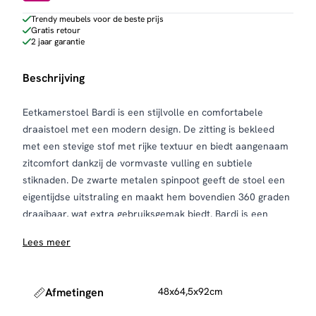
Trendy meubels voor de beste prijs
Gratis retour
2 jaar garantie
Beschrijving
Eetkamerstoel Bardi is een stijlvolle en comfortabele
draaistoel met een modern design. De zitting is bekleed
met een stevige stof met rijke textuur en biedt aangenaam
zitcomfort dankzij de vormvaste vulling en subtiele
stiknaden. De zwarte metalen spinpoot geeft de stoel een
eigentijdse uitstraling en maakt hem bovendien 360 graden
draaibaar, wat extra gebruiksgemak biedt. Bardi is een
compact model dat perfect past in zowel kleine als ruime
Lees meer
eethoeken. Verkrijgbaar in drie kleuren: beige, lichtgrijs en
charcoal.
Onderhoud en bescherming
Afmetingen
48x64,5x92cm
Om de bekleding netjes te houden, raden we aan de stoel
regelmatig te stofzuigen met een zachte meubelborstel.