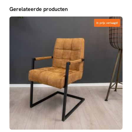
Gerelateerde producten
in prijs verlaagd!
in prijs verlaagd!