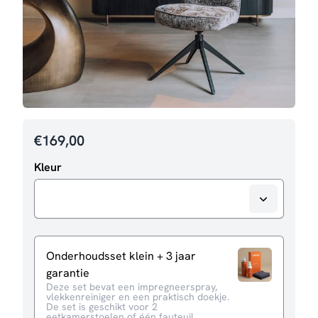
€
169,00
Kleur
Onderhoudsset klein + 3 jaar
garantie
Deze set bevat een impregneerspray,
vlekkenreiniger en een praktisch doekje.
De set is geschikt voor 2
eetkamerstoelen of één fauteuil.