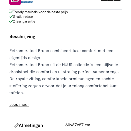
Trendy meubels voor de beste prijs
Gratis retour
2 jaar garantie
Beschrijving
Eetkamerstoel Bruno combineert luxe comfort met een
eigentijds design
Eetkamerstoel Bruno uit de HUUS collectie is een stijlvolle
draaistoel die comfort en uitstraling perfect samenbrengt.
De royale zitting, comfortabele armleuningen en zachte
stoffering zorgen ervoor dat je urenlang comfortabel kunt
tafelen.
De rugleuning en armleuningen zijn voorzien van een
Lees meer
elegant verticaal stikpatroon, wat de stoel een verfijnde en
luxe uitstraling geeft. Het slanke metalen onderstel in
zwart vormt een mooi contrast met de rijke bekleding en
Afmetingen
60x67x87 cm
zorgt voor een moderne, luchtige look.