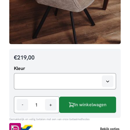
€
219,00
Kleur
-
+
In winkelwagen
Eetkamerstoel
Bruno
Gemakkelijk en veilig betalen met een van onze betaalmethodes
aantal
Bekijk opties