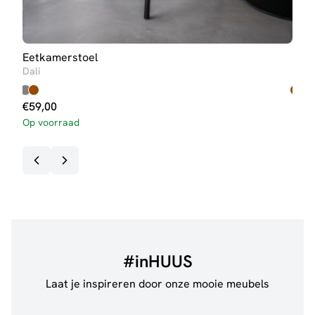
Eetkamerstoel
Eet
Dali
One
€
59,00
€
11
Op voorraad
3-5 
#inHUUS
Laat je inspireren door onze mooie meubels
@anouskaband
528
@thui