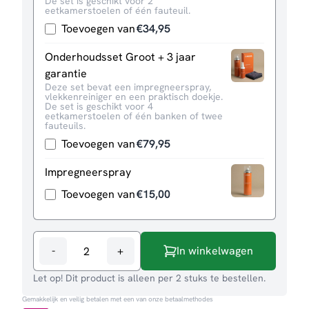
De set is geschikt voor 2
eetkamerstoelen of één fauteuil.
Toevoegen van
€
34,95
Onderhoudsset Groot + 3 jaar
garantie
Deze set bevat een impregneerspray,
vlekkenreiniger en een praktisch doekje.
De set is geschikt voor 4
eetkamerstoelen of één banken of twee
fauteuils.
Toevoegen van
€
79,95
Impregneerspray
Toevoegen van
€
15,00
-
+
In winkelwagen
Eetkamerstoel
Comfy
Let op! Dit product is alleen per 2 stuks te bestellen.
aantal
Gemakkelijk en veilig betalen met een van onze betaalmethodes