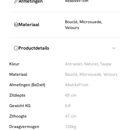
Afmetingen
48x64x91cm
Om de stof mooi te houden, raden we aan de stoel
regelmatig te stofzuigen met een zachte meubelborstel.
Voor extra bescherming tegen vlekken kun je een textiel
Bouclé, Microsuede,
Materiaal
impregneermiddel
gebruiken, die eenvoudig mee te
Velours
bestellen is.
Productdetails
Kleur
Antraciet, Naturel, Taupe
Materiaal
Bouclé, Microsuede, Velours
Afmetingen (BxDxH)
48x64x91cm
Zitdiepte
45 cm
Gewicht KG
6.8
Zithoogte
47 cm
Draagvermogen
120kg