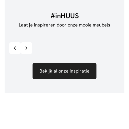
#inHUUS
Laat je inspireren door onze mooie meubels
@jillgoede_
867
@de.
Bekijk inspiratie details
Bekijk al onze inspiratie