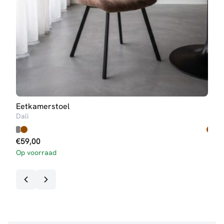
Eetkamerstoel
Eet
Dali
Two
€
59,00
€
89
Op voorraad