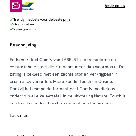
Bekijk opties
Trendy meubels voor de beste prijs
Gratis retour
2 jaar garantie
Beschrijving
Eetkamerstoel Comfy van LABEL51 is een moderne en
comfortabele stoel die zijn naam meer dan waarmaakt. De
zitting is bekleed met een zachte stof en verkrijgbaar in
drie trendy varianten: Micro Suede, Touch en Cosmo.
Dankzij het compacte formaat past Comfy moeiteloos
onder vrijwel elke eettafel. In de uitvoering Naturel Touch is
de stoel bovendien beschikbaar met een taupekleurig
metalen onderstel, wat zorgt voor een subtiele twist in je
Lees meer
interieur. De slanke metalen poten bieden een stabiele
basis en geven de stoel een moderne, luchtige uitstraling.
Onderhoud en bescherming