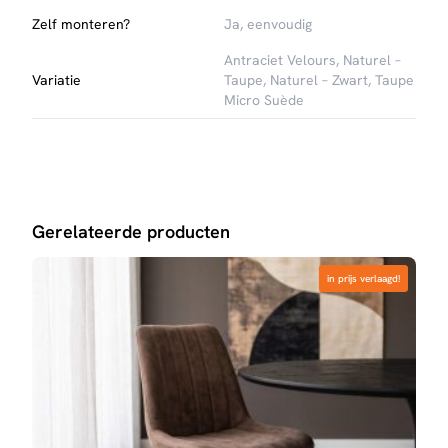
Zelf monteren?
Ja, eenvoudig
Antraciet Velours
,
Naturel –
Variatie
Taupe
,
Naturel – Zwart
,
Taupe
Micro Suède
Gerelateerde producten
in prijs verlaagd!
in prijs verlaagd!