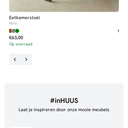
Eetkamerstoel
Eet
Nine
Two
€
63,00
€
89
Op voorraad
#inHUUS
Laat je inspireren door onze mooie meubels
@jillgoede_
867
@wijn
Bekijk inspiratie details