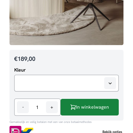
€
189,00
Kleur
-
+
In winkelwagen
Eetkamerstoel
Cuvio
Gemakkelijk en veilig betalen met een van onze betaalmethodes
aantal
Bekijk opties