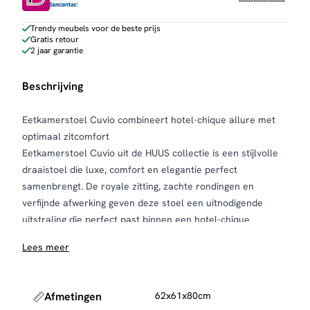
Trendy meubels voor de beste prijs
Gratis retour
2 jaar garantie
Beschrijving
Eetkamerstoel Cuvio combineert hotel-chique allure met
optimaal zitcomfort
Eetkamerstoel Cuvio uit de HUUS collectie is een stijlvolle
draaistoel die luxe, comfort en elegantie perfect
samenbrengt. De royale zitting, zachte rondingen en
verfijnde afwerking geven deze stoel een uitnodigende
uitstraling die perfect past binnen een hotel-chique
interieur.
Lees meer
De stoel is bekleed met een hoogwaardige, zachte stof die
niet alleen comfortabel aanvoelt, maar ook zorgt voor een
warme en luxe uitstraling. Dankzij de rijke textuur en de
Afmetingen
62x61x80cm
subtiele kleurnuances vormt Cuvio een stijlvolle toevoeging