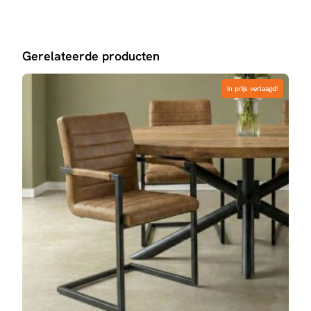
Gerelateerde producten
in prijs verlaagd!
in prijs verlaagd!