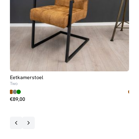
Eetkamerstoel
Eet
Two
Nine
€
89,00
€
63
Op v