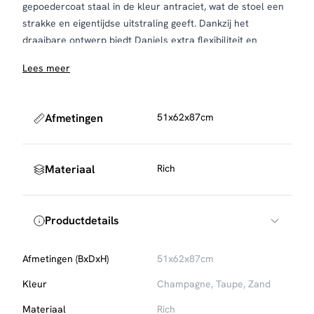
gepoedercoat staal in de kleur antraciet, wat de stoel een
strakke en eigentijdse uitstraling geeft. Dankzij het
draaibare ontwerp biedt Daniels extra flexibiliteit en
gebruiksgemak. De stoel heeft geen armleuningen,
Lees meer
waardoor hij moeiteloos onder elke eettafel schuift.
Daniels wordt geleverd per vier stuks.
Onderhoud en bescherming
Afmetingen
51x62x87cm
Om de stof mooi te houden, raden we aan de stoel
regelmatig te stofzuigen met een zachte meubelborstel.
Voor extra bescherming tegen vlekken kun je een
textiel
Materiaal
Rich
impregneermiddel
gebruiken, die eenvoudig mee te
bestellen is.
Productdetails
Afmetingen (BxDxH)
51x62x87cm
Kleur
Champagne, Taupe, Zand
Materiaal
Rich