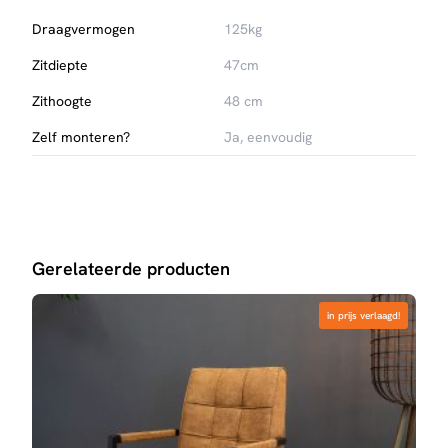
Draagvermogen
125kg
Zitdiepte
47cm
Zithoogte
48 cm
Zelf monteren?
Ja, eenvoudig
Gerelateerde producten
in prijs verlaagd!
in prijs verlaagd!