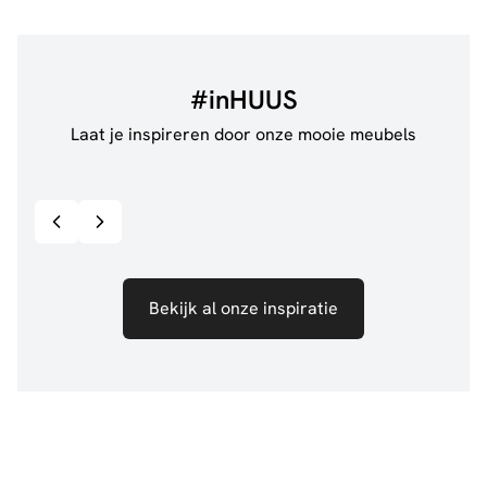
#inHUUS
Laat je inspireren door onze mooie meubels
@jillgoede_
867
@de.
Bekijk inspiratie details
Bekijk al onze inspiratie