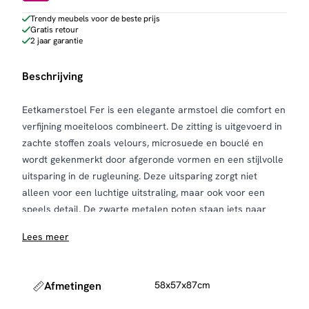
Trendy meubels voor de beste prijs
Gratis retour
2 jaar garantie
Beschrijving
Eetkamerstoel Fer is een elegante armstoel die comfort en
verfijning moeiteloos combineert. De zitting is uitgevoerd in
zachte stoffen zoals velours, microsuede en bouclé en
wordt gekenmerkt door afgeronde vormen en een stijlvolle
uitsparing in de rugleuning. Deze uitsparing zorgt niet
alleen voor een luchtige uitstraling, maar ook voor een
speels detail. De zwarte metalen poten staan iets naar
buiten en zorgen voor stabiliteit en een moderne look. Fer
Lees meer
is verkrijgbaar in meerdere kleuren en materialen,
waardoor je hem gemakkelijk afstemt op je interieur.
Onderhoud en bescherming
Afmetingen
58x57x87cm
Om de bekleding netjes te houden, raden we aan de stoel
regelmatig te stofzuigen met een zachte meubelborstel.