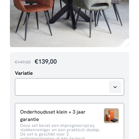
Oorspronkelijke
Huidige
€
139,00
€
149,00
prijs
prijs
Variatie
was:
is:
€149,00.
€139,00.
Onderhoudsset klein + 3 jaar
garantie
Deze set bevat een impregneerspray,
vlekkenreiniger en een praktisch doekje.
De set is geschikt voor 2
eetkamerstoelen of één fauteuil.