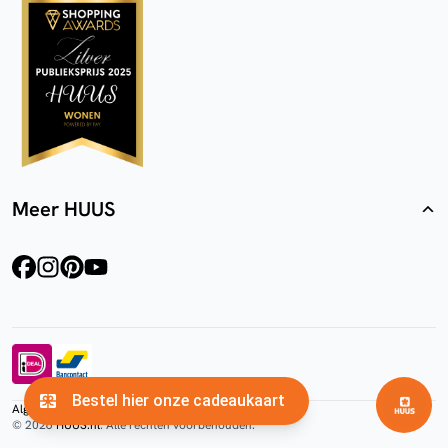
Meer HUUS
facebook
instagram
pinterest
youtube
Algemene voorwaarden
Privacyverklaring
Cookies
© 2026
HUUS.nl
. Alle rechten voorbehouden.