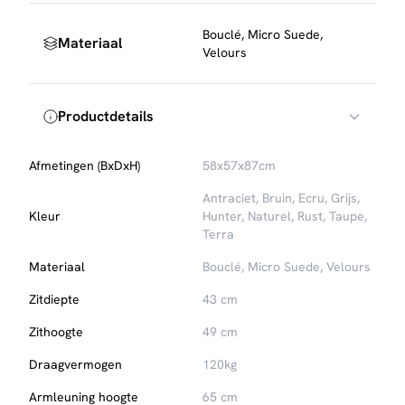
Voor extra bescherming tegen vlekken kun je een textiel
Bouclé, Micro Suede,
Materiaal
impregneerspray gebruiken. Gebruik viltjes of dopjes onder
Velours
de poten om je vloer te beschermen tegen krassen.
Productdetails
Afmetingen (BxDxH)
58x57x87cm
Antraciet, Bruin, Ecru, Grijs,
Kleur
Hunter, Naturel, Rust, Taupe,
Terra
Materiaal
Bouclé, Micro Suede, Velours
Zitdiepte
43 cm
Zithoogte
49 cm
Draagvermogen
120kg
Armleuning hoogte
65 cm