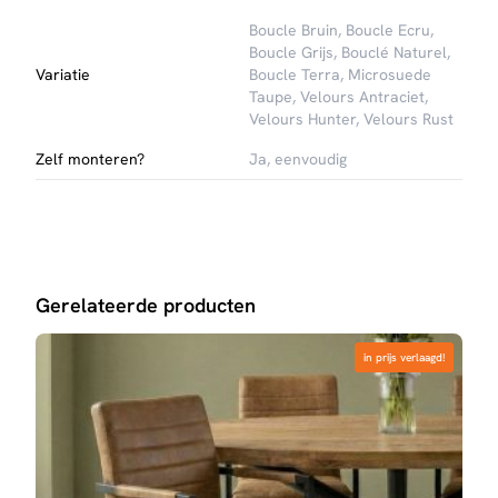
Boucle Bruin
,
Boucle Ecru
,
Boucle Grijs
,
Bouclé Naturel
,
Variatie
Boucle Terra
,
Microsuede
Taupe
,
Velours Antraciet
,
Velours Hunter
,
Velours Rust
Zelf monteren?
Ja, eenvoudig
Gerelateerde producten
in prijs verlaagd!
in prijs verlaagd!