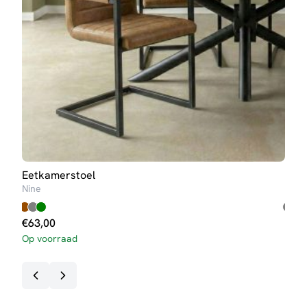
Eetkamerstoel
Eet
Nine
Dali
€
63,00
€
59
Op voorraad
Op v