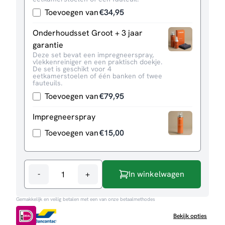
Toevoegen van
€
34,95
Onderhoudsset Groot + 3 jaar
garantie
Deze set bevat een impregneerspray,
vlekkenreiniger en een praktisch doekje.
De set is geschikt voor 4
eetkamerstoelen of één banken of twee
fauteuils.
Toevoegen van
€
79,95
Impregneerspray
Toevoegen van
€
15,00
-
+
In winkelwagen
Eetkamerstoel
Fer
Gemakkelijk en veilig betalen met een van onze betaalmethodes
aantal
Bekijk opties