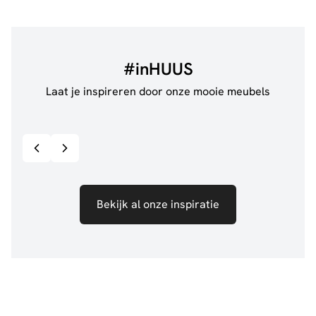
#inHUUS
Laat je inspireren door onze mooie meubels
@jillgoede_
867
@de.
Bekijk inspiratie details
Bekijk al onze inspiratie