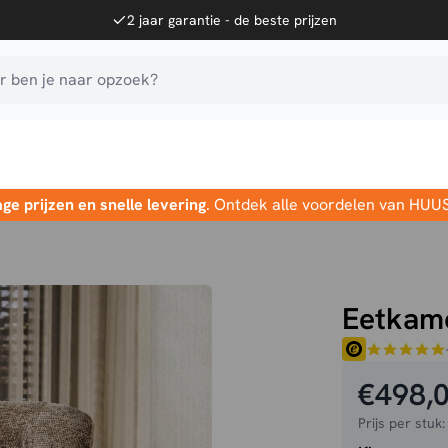
2 jaar garantie - de beste prijzen
 ben je naar opzoek?
age prijzen en snelle levering
. Ontdek alle voordelen van HUU
Eetkam
€
498,
Prijs per stuk