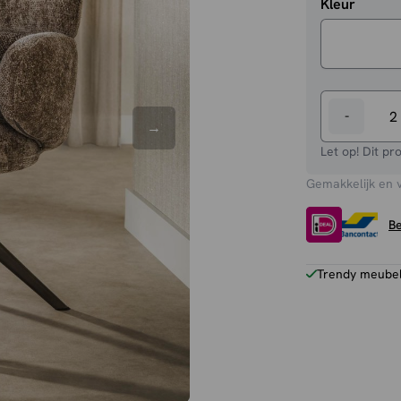
Kleur
-
Eetkamers
Hanna
Let op! Dit pr
aantal
Gemakkelijk en 
Be
Trendy meubels