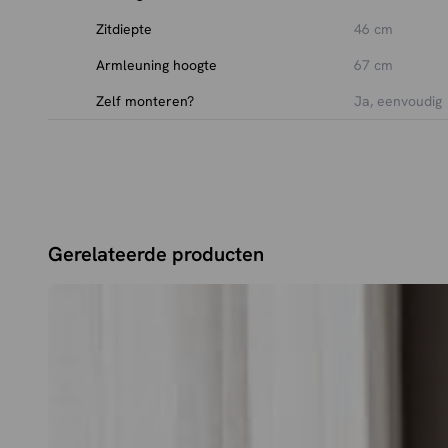
Luxe chenille stof in zand en champagne
Zitdiepte
46 cm
Armleuning hoogte
67 cm
Zelf monteren?
Ja, eenvoudig
Gerelateerde producten