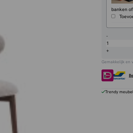
banken of
Toevo
Eetkamerst
-
Kyoto
aantal
+
Gemakkelijk en 
Be
Trendy meubels