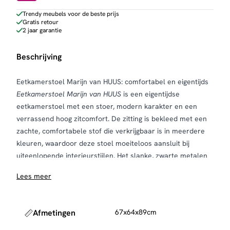
Trendy meubels voor de beste prijs
Gratis retour
2 jaar garantie
Beschrijving
Eetkamerstoel Marijn van HUUS: comfortabel en eigentijds
Eetkamerstoel Marijn van HUUS
is een eigentijdse
eetkamerstoel met een stoer, modern karakter en een
verrassend hoog zitcomfort. De zitting is bekleed met een
zachte, comfortabele stof die verkrijgbaar is in meerdere
kleuren, waardoor deze stoel moeiteloos aansluit bij
uiteenlopende interieurstijlen. Het slanke, zwarte metalen
onderstel met kruisvormige poten geeft de stoel een
Lees meer
krachtige uitstraling en zorgt tegelijkertijd voor stabiliteit.
Dankzij de praktische draaifunctie biedt deze
eetkamerstoel extra gebruiksgemak tijdens lange diners of
Afmetingen
67x64x89cm
gezellige avonden aan tafel.
Waarom kiezen voor deze eetkamerstoel?