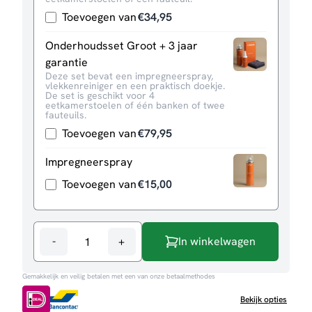
Toevoegen van
€
34,95
Onderhoudsset Groot + 3 jaar
garantie
Deze set bevat een impregneerspray,
vlekkenreiniger en een praktisch doekje.
De set is geschikt voor 4
eetkamerstoelen of één banken of twee
fauteuils.
Toevoegen van
€
79,95
Impregneerspray
Toevoegen van
€
15,00
-
+
In winkelwagen
Eetkamerstoel
Marijn
Gemakkelijk en veilig betalen met een van onze betaalmethodes
aantal
Bekijk opties