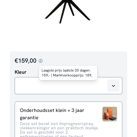
€
159,00
Laagste prijs laatste 30 dagen:
Kleur
159,- | Marktverkoopprijs: 189,
Onderhoudsset klein + 3 jaar
garantie
Deze set bevat een impregneerspray,
vlekkenreiniger en een praktisch doekje.
De set is geschikt voor 2
eetkamerstoelen of één fauteuil.