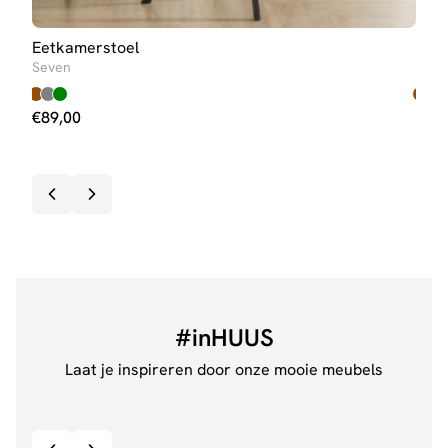
Eetkamerstoel
Eet
Seven
Nine
€
89,00
€
63
Op v
#inHUUS
Laat je inspireren door onze mooie meubels
@jillgoede_
867
@ano
Bekijk inspiratie details