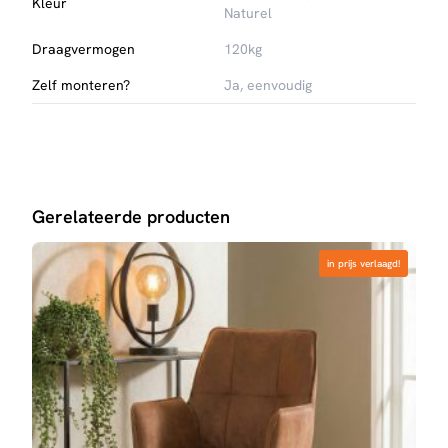
Kleur
Naturel
Draagvermogen
120kg
Zelf monteren?
Ja, eenvoudig
Gerelateerde producten
in prijs verlaagd!
in prijs verlaagd!