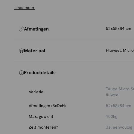
perfect aan bij een modern of industrieel interieur.
Lees meer
Onderhoud en bescherming
Om de stof mooi te houden, raden we aan de stoel rege
zachte meubelborstel. Voor extra bescherming tegen vl
Afmetingen
52x58x84 cm
impregneerspray gebruiken, die eenvoudig mee te beste
Materiaal
Fluweel, Micr
Productdetails
Taupe Micro S
Variatie:
fluweel
Afmetingen (BxDxH)
52x58x84 cm
Max. gewicht
100kg
Zelf monteren?
Ja, eenvoudig