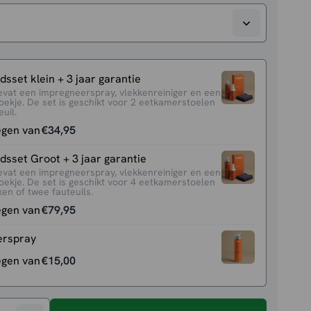
sset klein + 3 jaar garantie
evat een impregneerspray, vlekkenreiniger en een
oekje. De set is geschikt voor 2 eetkamerstoelen
uil.
egen van
€
34,95
sset Groot + 3 jaar garantie
evat een impregneerspray, vlekkenreiniger en een
oekje. De set is geschikt voor 4 eetkamerstoelen
en of twee fauteuils.
egen van
€
79,95
erspray
egen van
€
15,00