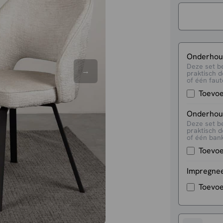
Onderhoud
Deze set b
praktisch d
of één faute
Toevo
Onderhoud
Deze set b
praktisch d
of één bank
Toevo
Impregne
Toevo