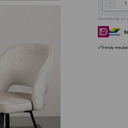
-
Eetkamers
Lewis
Gemakkelijk en 
aantal
Be
Trendy meubels