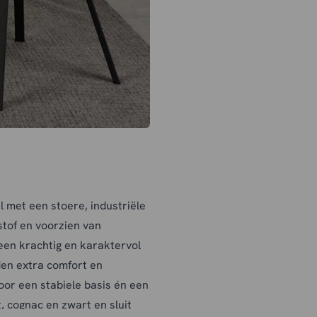
 met een stoere, industriële
lstof en voorzien van
 een krachtig en karaktervol
den extra comfort en
or een stabiele basis én een
t, cognac en zwart en sluit