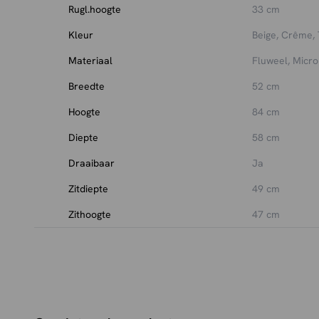
Rugl.hoogte
33 cm
Kleur
Beige, Crême,
Materiaal
Fluweel, Micr
Breedte
52 cm
Hoogte
84 cm
Diepte
58 cm
Draaibaar
Ja
Zitdiepte
49 cm
Zithoogte
47 cm