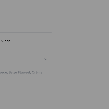
lmatig te stofzuigen met een
ekken kun je een textiel
llen is.
o Suede
uede, Beige Fluweel, Crème