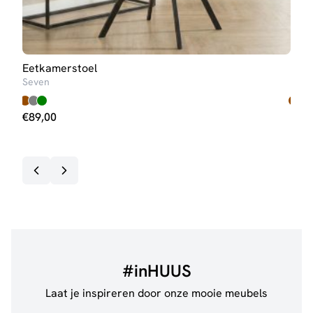
Eetkamerstoel
Eet
Seven
Two
€
89,00
€
89
#inHUUS
Laat je inspireren door onze mooie meubels
@jillgoede_
867
@sha