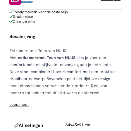
Trendy meubels voor de beste prijs
Gratis retour
2 jaar garantie
Beschrijving
Eetkamerstoel Teun van HUUS
Met
eetkamerstoel Teun van HUUS
kies je voor een
comfortabele en stijlvolle toevoeging aan je eetruimte.
Deze stoel combineert luxe zitcomfort met een praktisch
draaibaar ontwerp. Bovendien past het tijdloze design
moeiteloos binnen verschillende interieurstijlen, van
modern tot industrieel of juist warm en sfeervol.
Comfortabele en ergonomische zitting:
Teun is ontworpen
Lees meer
met een ergonomische zitting die zorgt voor prettig comfort
tijdens het tafelen. Daarnaast voelt de bekleding zacht aan,
waardoor je ook bij lange diners comfortabel blijft zitten.
Afmetingen
64x45x91 cm
Hierdoor is Teun ideaal voor dagelijks gebruik én gezellige