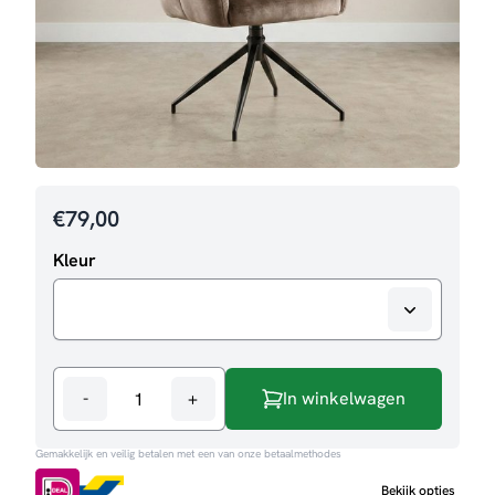
€
79,00
Kleur
-
+
In winkelwagen
Eetkamerstoel
Teun
Gemakkelijk en veilig betalen met een van onze betaalmethodes
aantal
Bekijk opties