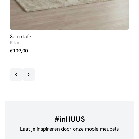
Salontafel
Eett
Elize
Iris 
€
109,00
€
27
#inHUUS
Laat je inspireren door onze mooie meubels