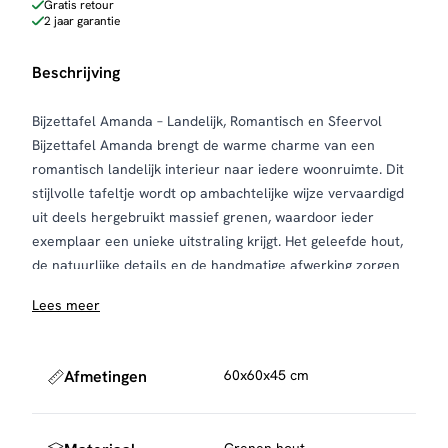
Gratis retour
2 jaar garantie
Beschrijving
Bijzettafel Amanda – Landelijk, Romantisch en Sfeervol
Bijzettafel Amanda brengt de warme charme van een
romantisch landelijk interieur naar iedere woonruimte. Dit
stijlvolle tafeltje wordt op ambachtelijke wijze vervaardigd
uit deels hergebruikt massief grenen, waardoor ieder
exemplaar een unieke uitstraling krijgt. Het geleefde hout,
de natuurlijke details en de handmatige afwerking zorgen
voor een authentiek karakter.
Lees meer
De combinatie van oud wit, subtiel schaduw patiné en oud
vergrijsd grenen geeft Amanda een tijdloze en sfeervolle
uitstraling. Het mooie sluitwerk en de verfijnde afwerking
Afmetingen
60x60x45 cm
benadrukken het ambachtelijke karakter en maken dit
tafeltje een prachtige toevoeging aan een landelijke
woonstijl.