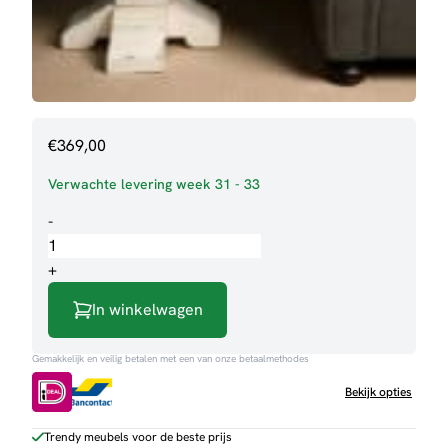
€
369,00
Verwachte levering week 31 - 33
Bijzettafel
-
Amanda
aantal
+
In winkelwagen
Gemakkelijk en veilig betalen met een van onze betaalmethodes
Bekijk opties
Trendy meubels voor de beste prijs