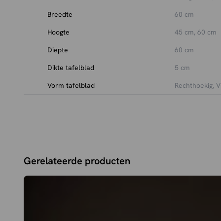
Breedte
60 cm
Hoogte
45 cm, 60 cm
Diepte
60 cm
Dikte tafelblad
5 cm
Vorm tafelblad
Rechthoekig, V
Gerelateerde producten