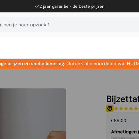
2 jaar garantie - de beste prijzen
 ben je naar opzoek?
age prijzen en snelle levering
. Ontdek alle voordelen van HUU
Bijzetta
€
89,00
Afmetingen 