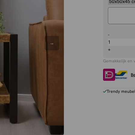
Bijzettafel
-
Britt
aantal
+
Gemakkelijk en 
Be
Trendy meubels