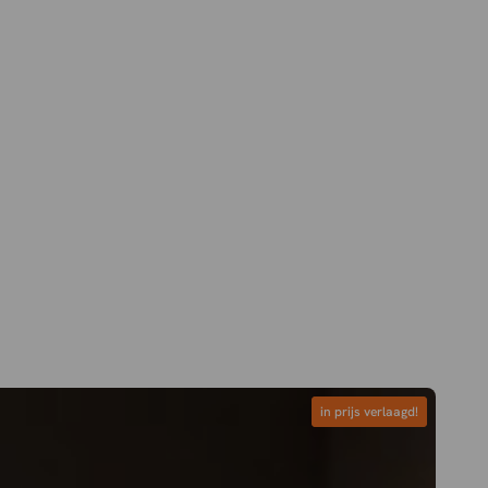
in prijs verlaagd!
in prijs verlaagd!