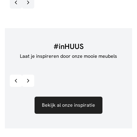
#inHUUS
Laat je inspireren door onze mooie meubels
@jillgoede_
867
@sha
Bekijk inspiratie details
Bekijk al onze inspiratie