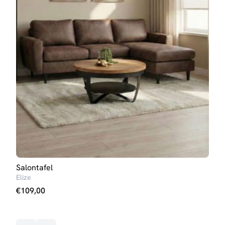
Salontafel
Salo
Elize
Kim
€
109,00
€
99