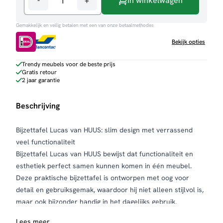
-
+
In winkelwagen
Bijzettafel
Lucas
Gemakkelijk en veilig betalen met een van onze betaalmethodes
aantal
Bekijk opties
Trendy meubels voor de beste prijs
Gratis retour
2 jaar garantie
Beschrijving
Bijzettafel Lucas van HUUS: slim design met verrassend
veel functionaliteit
Bijzettafel Lucas van HUUS bewijst dat functionaliteit en
esthetiek perfect samen kunnen komen in één meubel.
Deze praktische bijzettafel is ontworpen met oog voor
detail en gebruiksgemak, waardoor hij niet alleen stijlvol is,
maar ook bijzonder handig in het dagelijks gebruik.
De tafel beschikt over een handige bovenplank met
Lees meer