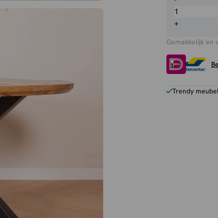
Jens
-
+
Rond
Gemakkelijk en 
aantal
Be
Trendy meubels