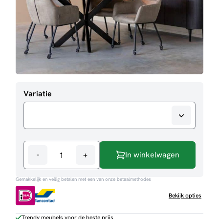
Variatie
-
+
In winkelwagen
Eettafel
Otis
Gemakkelijk en veilig betalen met een van onze betaalmethodes
aantal
Bekijk opties
Trendy meubels voor de beste prijs