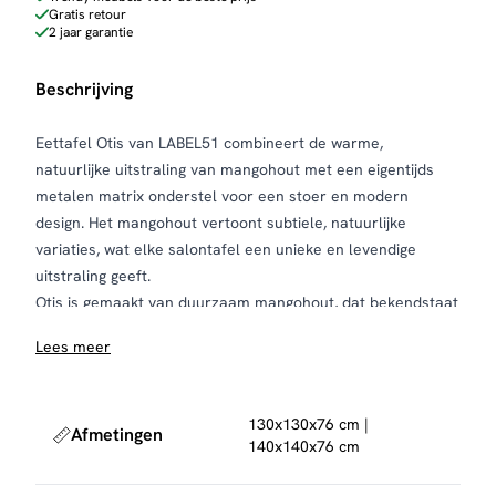
Gratis retour
2 jaar garantie
Beschrijving
Eettafel Otis van LABEL51 combineert de warme,
natuurlijke uitstraling van mangohout met een eigentijds
metalen matrix onderstel voor een stoer en modern
design. Het mangohout vertoont subtiele, natuurlijke
variaties, wat elke salontafel een unieke en levendige
uitstraling geeft.
Otis is gemaakt van duurzaam mangohout, dat bekendstaat
om zijn karaktervolle uitstraling. De tafel heeft een strakke,
Lees meer
geometrische vorm en een solide bouw die jarenlang
meegaat. Het zwarte metalen frame voegt een industrieel
tintje toe en biedt een stabiele basis, waardoor Otis niet
130x130x76 cm |
Afmetingen
alleen esthetisch aantrekkelijk is, maar ook praktisch en
140x140x76 cm
stevig.
Door zijn veelzijdige ontwerp past Otis perfect in diverse