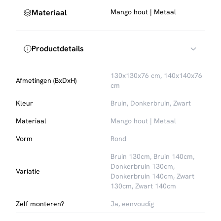
interieurstijlen, zowel moderne als industriële woonstijlen.
Materiaal
Mango hout | Metaal
Het samenspel van het natuurlijke hout en het strakke
metalen frame maakt deze tafel tot een blikvanger die
sfeer en stijl brengt in elke woonkamer.
Productdetails
– Eettafel Otis is gemaakt van EUTR vervaardigd mangohout
– Eettafel Otis is stoer, modern en heeft een eigentijdse
130x130x76 cm, 140x140x76
uitstraling
Afmetingen (BxDxH)
cm
– Eettafel Otis is verkrijgbaar in Nature Smooth, Espresso
en Zwart Mangohout
Kleur
Bruin, Donkerbruin, Zwart
Materiaal
Mango hout | Metaal
Vorm
Rond
Bruin 130cm
,
Bruin 140cm
,
Donkerbruin 130cm
,
Variatie
Donkerbruin 140cm
,
Zwart
130cm
,
Zwart 140cm
Zelf monteren?
Ja, eenvoudig