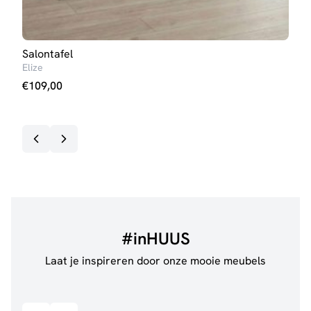
Salontafel
Eett
Elize
Iris 
€
109,00
€
23
Op v
#inHUUS
Laat je inspireren door onze mooie meubels
@jillgoede_
867
@de.
Bekijk inspiratie details