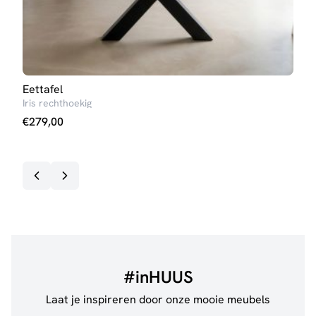
Eettafel
Salo
Iris rechthoekig
Ann
€
279,00
€
99
#inHUUS
Laat je inspireren door onze mooie meubels
@de.pleck
@thui