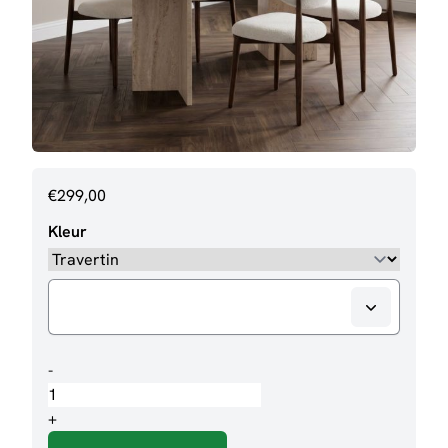
€
299,00
Kleur
Eettafel
-
Shiro
200cm
+
aantal