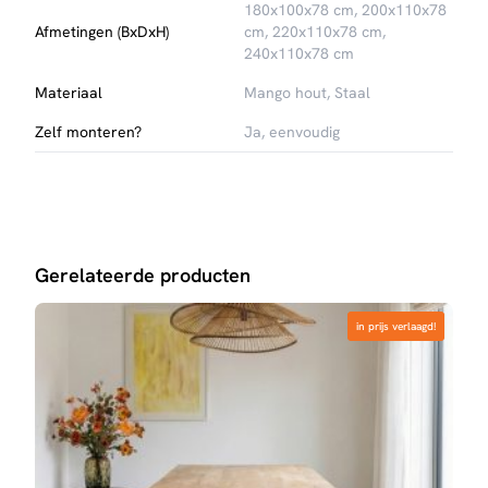
180x100x78 cm, 200x110x78
Afmetingen (BxDxH)
cm, 220x110x78 cm,
240x110x78 cm
Materiaal
Mango hout, Staal
Zelf monteren?
Ja, eenvoudig
Gerelateerde producten
in prijs verlaagd!
in prijs verlaagd!