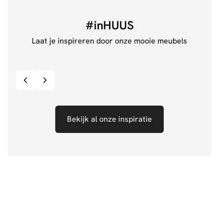
#inHUUS
Laat je inspireren door onze mooie meubels
@jillgoede_
867
@de.
Bekijk inspiratie details
Bekijk al onze inspiratie