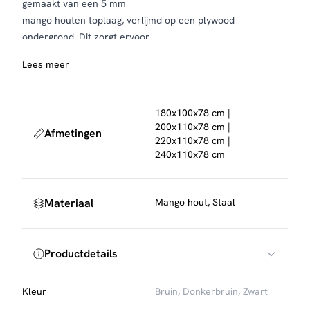
gemaakt van een 5 mm
mango houten toplaag, verlijmd op een plywood
ondergrond. Dit zorgt ervoor
dat het mozaïek patroon niet of nauwelijks gaat werken en
Lees meer
het is ook nog eens
duurzaam omdat er minder hout nodig is. Het blad heeft
een lichte welving en
180x100x78 cm |
daardoor een natuurlijke uitstraling. De poten zijn gemaakt
200x110x78 cm |
Afmetingen
van zwart metaal.
220x110x78 cm |
240x110x78 cm
Materiaal
Mango hout, Staal
Productdetails
Kleur
Bruin, Donkerbruin, Zwart