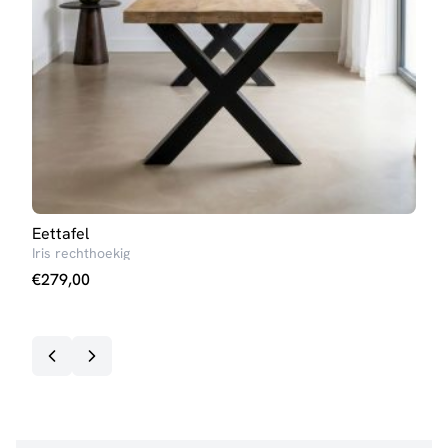
Eettafel
Eett
Iris rechthoekig
Iris 
€
279,00
€
23
Op v