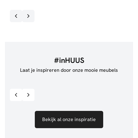
#inHUUS
Laat je inspireren door onze mooie meubels
@jillgoede_
867
@de.
Bekijk inspiratie details
Bekijk al onze inspiratie