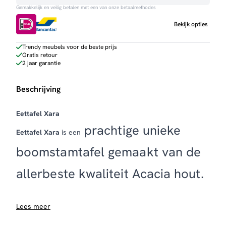
Gemakkelijk en veilig betalen met een van onze betaalmethodes
aantal
Bekijk opties
Trendy meubels voor de beste prijs
Gratis retour
2 jaar garantie
Beschrijving
Eettafel Xara
prachtige unieke
Eettafel Xara
is een
boomstamtafel gemaakt van de
allerbeste kwaliteit Acacia hout.
De robuuste tafels hebben
Lees meer
mooie natuurlijke kenmerken en