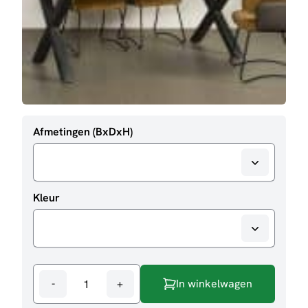
Afmetingen (BxDxH)
Kleur
-
+
In winkelwagen
Eettafel
Xara