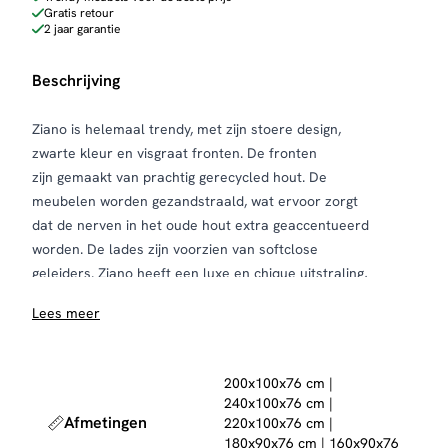
Gratis retour
2 jaar garantie
Beschrijving
Ziano is helemaal trendy, met zijn stoere design,
zwarte kleur en visgraat fronten. De fronten
zijn gemaakt van prachtig gerecycled hout. De
meubelen worden gezandstraald, wat ervoor zorgt
dat de nerven in het oude hout extra geaccentueerd
worden. De lades zijn voorzien van softclose
geleiders. Ziano heeft een luxe en chique uitstraling,
maar past ook perfect in een industriële inrichting.
Lees meer
200x100x76 cm |
240x100x76 cm |
Afmetingen
220x100x76 cm |
180x90x76 cm | 160x90x76