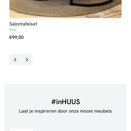
Salontafelset
Salo
Kim
Ann
€
99,00
€
99
#inHUUS
Laat je inspireren door onze mooie meubels
@jillgoede_
867
@de.
Bekijk inspiratie details