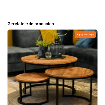
Gerelateerde producten
in prijs verlaagd!
in prijs verlaagd!