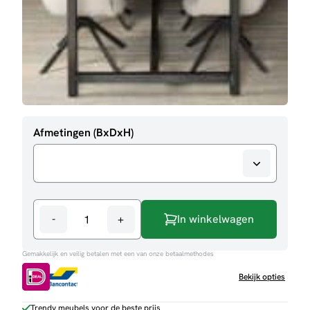
Afmetingen (BxDxH)
-
+
In winkelwagen
Eettafel
Ziano
Gemakkelijk en veilig betalen met een van onze betaalmethodes
aantal
Bekijk opties
Trendy meubels voor de beste prijs