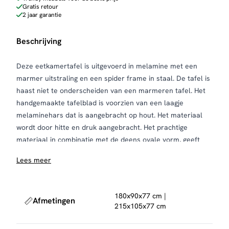
Gratis retour
2 jaar garantie
Beschrijving
Deze eetkamertafel is uitgevoerd in melamine met een
marmer uitstraling en een spider frame in staal. De tafel is
haast niet te onderscheiden van een marmeren tafel. Het
handgemaakte tafelblad is voorzien van een laagje
melaminehars dat is aangebracht op hout. Het materiaal
wordt door hitte en druk aangebracht. Het prachtige
materiaal in combinatie met de deens ovale vorm, geeft
een trendy, maar tegelijk ook tijdloze tafel. Deze tafel is
Lees meer
verkrijgbaar in twee maten, namelijk 180 cm en 215 cm.
180x90x77 cm |
Afmetingen
215x105x77 cm