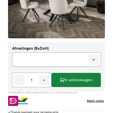
Afmetingen (BxDxH)
-
+
In winkelwagen
Eettafel
Dewi
Gemakkelijk en veilig betalen met een van onze betaalmethodes
aantal
Bekijk opties
Trendy meubels voor de beste prijs