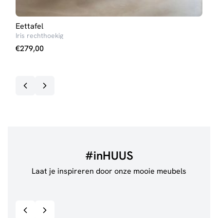
Eettafel
Salo
Iris rechthoekig
Ann
€
279,00
€
99
#inHUUS
Laat je inspireren door onze mooie meubels
@jillgoede_
867
@ano
Bekijk inspiratie details