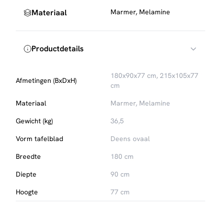
Materiaal
Marmer, Melamine
Productdetails
180x90x77 cm, 215x105x77
Afmetingen (BxDxH)
cm
Materiaal
Marmer, Melamine
Gewicht (kg)
36,5
Vorm tafelblad
Deens ovaal
Breedte
180 cm
Diepte
90 cm
Hoogte
77 cm