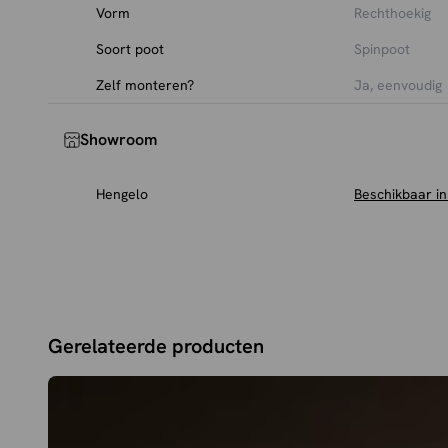
houden, adviseren we regelmatig onderhoud met
zwart
Vorm
Rechthoekig
te bestellen).
Soort poot
Spinpoot
Zelf monteren?
Ja, eenvoudig
Showroom
Hengelo
Beschikbaar i
Gerelateerde producten