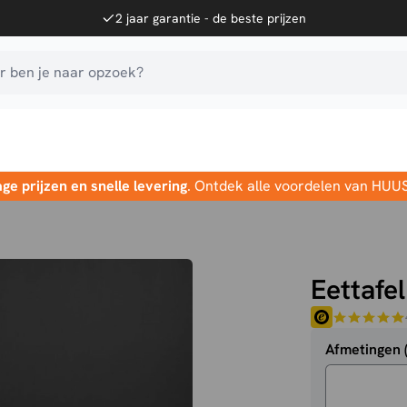
2 jaar garantie - de beste prijzen
 ben je naar opzoek?
age prijzen en snelle levering
. Ontdek alle voordelen van HUU
Eettafel
Afmetingen 