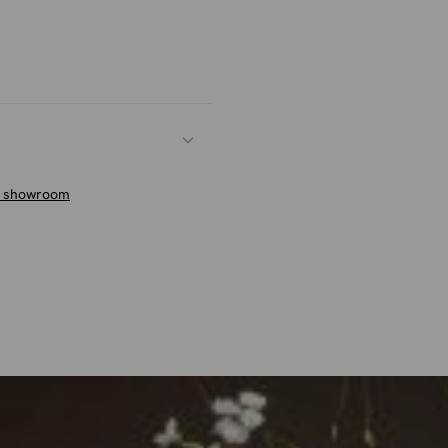
e meubelolie
(eenvoudig mee
n showroom