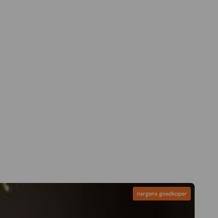
nergens goedkoper
nergens goedkoper