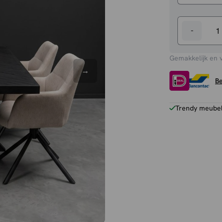
-
Eettafel
Floor
Gemakkelijk en 
aantal
Be
Trendy meubels