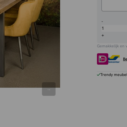
Eettafel
-
Lucca
aantal
+
Gemakkelijk en 
Be
Trendy meubels