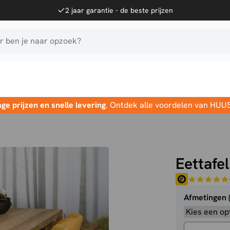
2 jaar garantie - de beste prijzen
 ben je naar opzoek?
age prijzen en snelle levering
. Ontdek alle voordelen van HUU
Eettafe
Afmetingen 