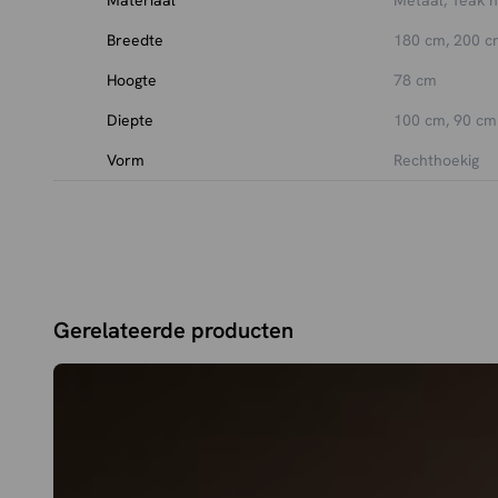
Breedte
180 cm, 200 c
Hoogte
78 cm
Diepte
100 cm, 90 cm
Vorm
Rechthoekig
Gerelateerde producten