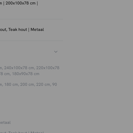
 | 200x100x78 cm |
an je tafelblad beschadigen.
out, Teak hout | Metaal
door hout niet goed kan ademen
slatende lak. Zeker bij
tafel.
van het afnemen met een
n onderzetters!
m, 240x100x78 cm, 220x100x78
deze dan enkel tijdens het
78 cm, 180x90x78 cm
en stoffen variant.
m, 180 cm, 200 cm, 220 cm, 90
metaal
out, Teak hout | Metaal