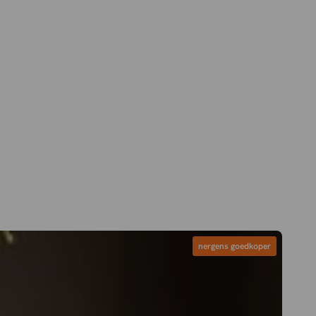
nergens goedkoper
nergens goedkoper