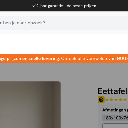
2 jaar garantie - de beste prijzen
 ben je naar opzoek?
age prijzen en snelle levering
. Ontdek alle voordelen van HUU
Eettafe
Afmetingen 