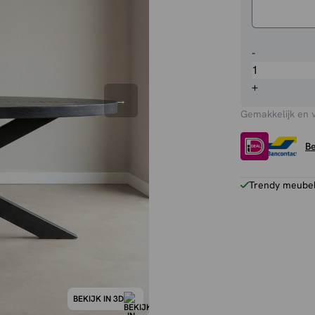
Eettafel
-
Apeldoorn
ovaal
+
aantal
Gemakkelijk en 
Be
Trendy meubels
BEKIJK IN 3D