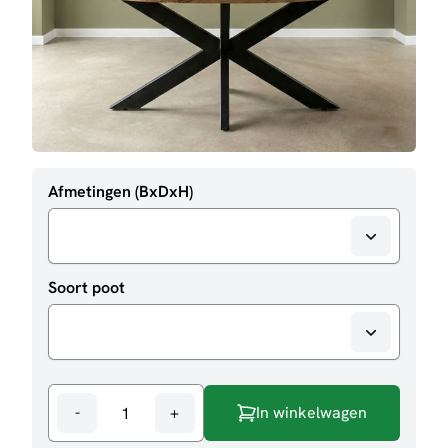
Afmetingen (BxDxH)
Soort poot
-
+
In winkelwagen
Eettafel
Iris