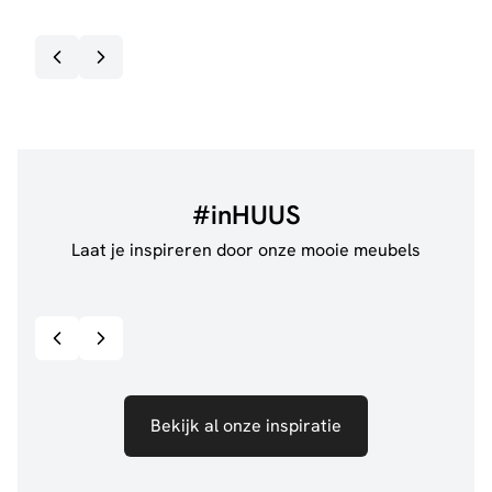
#inHUUS
Laat je inspireren door onze mooie meubels
@jillgoede_
867
@ano
Bekijk inspiratie details
Bekijk al onze inspiratie