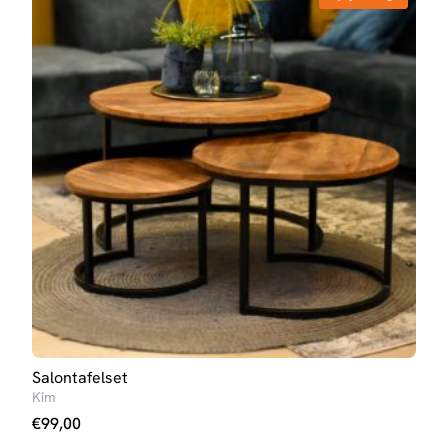
Salontafelset
Salo
Kim
Elize
€
99,00
€
10