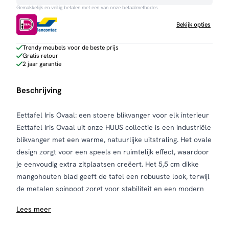
Gemakkelijk en veilig betalen met een van onze betaalmethodes
ovaal
aantal
Bekijk opties
Trendy meubels voor de beste prijs
Gratis retour
2 jaar garantie
Beschrijving
Eettafel Iris Ovaal: een stoere blikvanger voor elk interieur
Eettafel Iris Ovaal uit onze HUUS collectie is een industriële
blikvanger met een warme, natuurlijke uitstraling. Het ovale
design zorgt voor een speels en ruimtelijk effect, waardoor
je eenvoudig extra zitplaatsen creëert. Het 5,5 cm dikke
mangohouten blad geeft de tafel een robuuste look, terwijl
de metalen spinpoot zorgt voor stabiliteit en een modern
contrast.
Lees meer
Dankzij de natuurlijke kleurnuances en houtstructuren is
iedere tafel uniek. Mangohout staat bekend om zijn