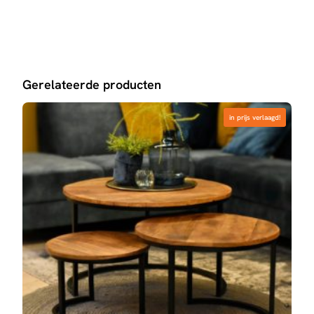
Gerelateerde producten
in prijs verlaagd!
in prijs verlaagd!