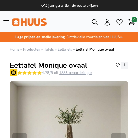
Ga naar de inhoud
2 jaar garantie - de beste prijzen
0
Win
HUUS.nl
Lage prijzen en snelle levering
. Ontdek alle voordelen van HUUS
»
Home
»
Producten
»
Tafels
»
Eettafels
»
Eettafel Monique ovaal
Eettafel Monique ovaal
4.78/5 uit
1888 beoordelingen