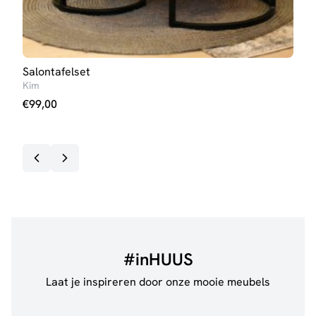
Salontafelset
Salo
Kim
Ann
€
99,00
€
99
#inHUUS
Laat je inspireren door onze mooie meubels
@jillgoede_
867
@sha
Bekijk inspiratie details