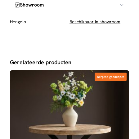
toe met
zwarte meubelolie
voor extra bescherming.
Showroom
Hengelo
Beschikbaar in showroom
Gerelateerde producten
nergens goedkoper
nergens goedkoper