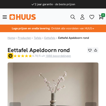
Ga naar de inhoud
2 jaar garantie - de beste prijzen
0
Win
HUUS.nl
Lage prijzen en snelle levering
. Ontdek alle voordelen van HUUS
»
Home
»
Producten
»
Tafels
»
Eettafels
»
Eettafel Apeldoorn rond
Eettafel Apeldoorn rond
4.78/5 uit
1888 beoordelingen