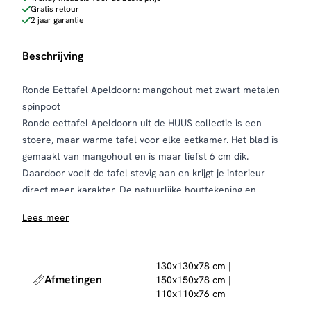
Gratis retour
2 jaar garantie
Beschrijving
Ronde Eettafel Apeldoorn: mangohout met zwart metalen
spinpoot
Ronde eettafel Apeldoorn uit de HUUS collectie is een
stoere, maar warme tafel voor elke eetkamer. Het blad is
gemaakt van mangohout en is maar liefst 6 cm dik.
Daardoor voelt de tafel stevig aan en krijgt je interieur
direct meer karakter. De natuurlijke houttekening en
kleurnuances maken elke tafel uniek. In combinatie met de
Lees meer
zwart metalen spinpoot krijgt Apeldoorn een krachtige,
industriële uitstraling die ook prachtig staat in een modern
of landelijk interieur.
130x130x78 cm |
De spinpoot is niet alleen een stijlvol detail, maar ook heel
Afmetingen
150x150x78 cm |
praktisch. Doordat het onderstel in het midden zit, heb je
110x110x76 cm
rondom veel beenruimte en kun je stoelen makkelijk