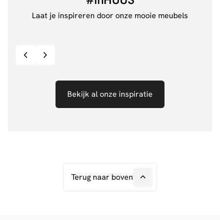
Laat je inspireren door onze mooie meubels
@jillgoede_
867
@ano
Bekijk inspiratie details
Bekijk al onze inspiratie
Terug naar boven