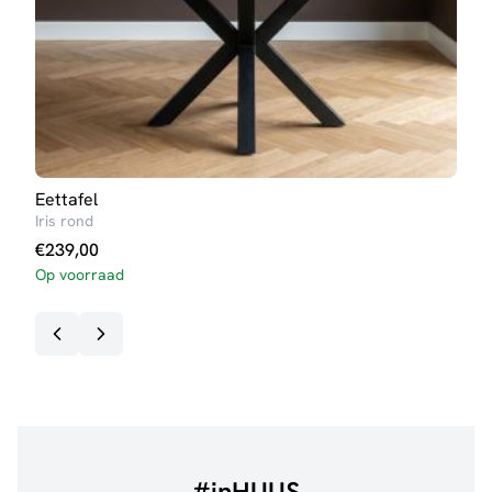
Eettafel
Salo
Iris rond
Elize
€
239,00
€
10
Op voorraad
#inHUUS