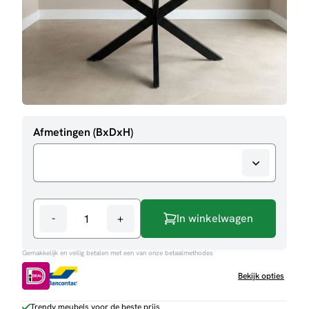
Afmetingen (BxDxH)
-
+
In winkelwagen
Eettafel
Apeldoorn
Gemakkelijk en veilig betalen met een van onze betaalmethodes
rond
aantal
Bekijk opties
Trendy meubels voor de beste prijs