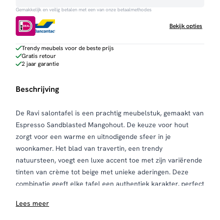
Gemakkelijk en veilig betalen met een van onze betaalmethodes
Bekijk opties
Trendy meubels voor de beste prijs
Gratis retour
2 jaar garantie
Beschrijving
De Ravi salontafel is een prachtig meubelstuk, gemaakt van
Espresso Sandblasted Mangohout. De keuze voor hout
zorgt voor een warme en uitnodigende sfeer in je
woonkamer. Het blad van travertin, een trendy
natuursteen, voegt een luxe accent toe met zijn variërende
tinten van crème tot beige met unieke aderingen. Deze
combinatie geeft elke tafel een authentiek karakter, perfect
voor het creëren van een gezellige ambiance in je huis.
Lees meer
De Ravi-collectie bestaat uit twee afzonderlijke salontafels
in verschillende maten, met een organische driehoekige