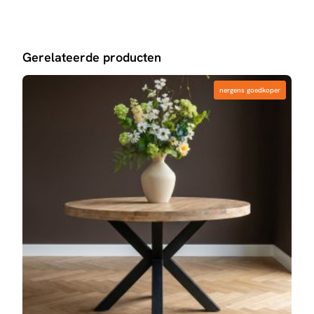
Gerelateerde producten
nergens goedkoper
nergens goedkoper