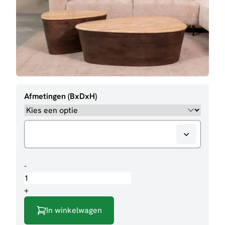
Afmetingen (BxDxH)
Salontafel
-
Ravi
aantal
+
In winkelwagen