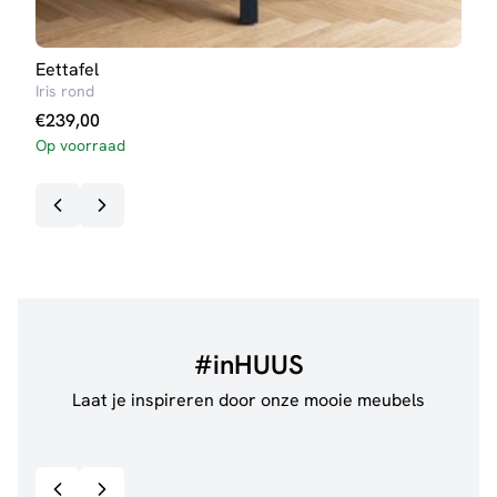
Eettafel
Salo
Iris rond
Ann
€
239,00
€
99
Op voorraad
#inHUUS
Laat je inspireren door onze mooie meubels
@jillgoede_
867
@de.
Bekijk inspiratie details