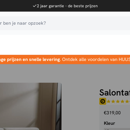
2 jaar garantie - de beste prijzen
 ben je naar opzoek?
age prijzen en snelle levering
. Ontdek alle voordelen van HUU
Salontaf
€
319,00
Kleur