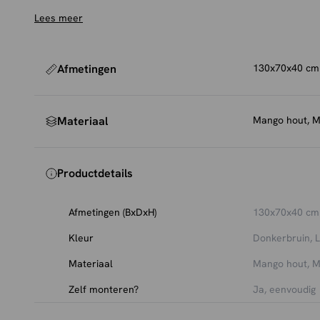
daardoor een natuurlijke uitstraling. De poten zijn ge
Lees meer
Afmetingen
130x70x40 cm
Materiaal
Mango hout, M
Productdetails
Afmetingen (BxDxH)
130x70x40 cm
Kleur
Donkerbruin, L
Materiaal
Mango hout, M
Zelf monteren?
Ja, eenvoudig