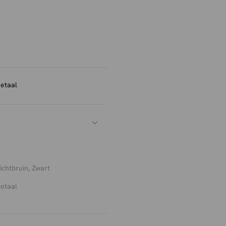
maakt van zwart metaal.
etaal
ichtbruin, Zwart
etaal