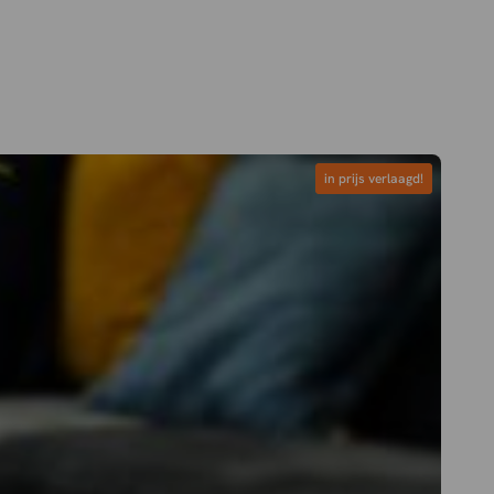
in prijs verlaagd!
in prijs verlaagd!