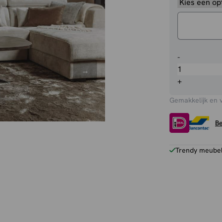
Salontafel
-
Silvi
aantal
+
Gemakkelijk en 
Be
Trendy meubels