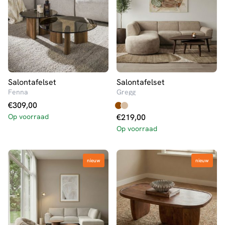
Salontafelset
Salontafelset
Fenna
Gregg
€
309,00
Op voorraad
€
219,00
Op voorraad
nieuw
nieuw
nieuw
nieuw