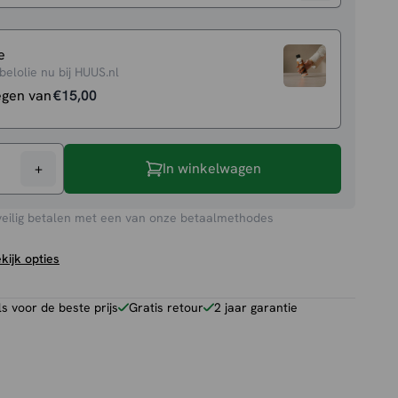
e
elolie nu bij HUUS.nl
egen van
€
15,00
+
In winkelwagen
et
veilig betalen met een van onze betaalmethodes
kijk opties
 voor de beste prijs
Gratis retour
2 jaar garantie