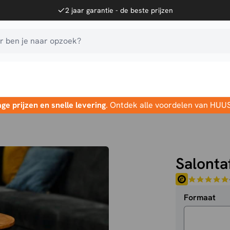
2 jaar garantie - de beste prijzen
 ben je naar opzoek?
age prijzen en snelle levering
. Ontdek alle voordelen van HUU
Salonta
Formaat