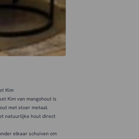
et Kim
lset Kim van mangohout is
out met stoer metaal.
et natuurlijke hout direct
g onder elkaar schuiven om