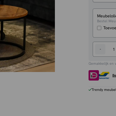
Meubeloli
Bestel Meub
Toevo
-
Salontafels
Kim
Gemakkelijk en 
aantal
Be
Trendy meubels