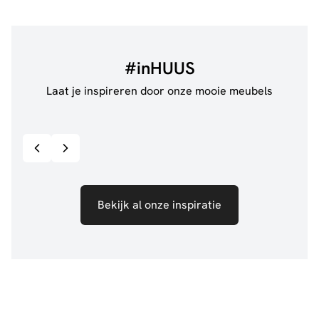
#inHUUS
Laat je inspireren door onze mooie meubels
@jillgoede_
867
@de.
Bekijk inspiratie details
Bekijk al onze inspiratie