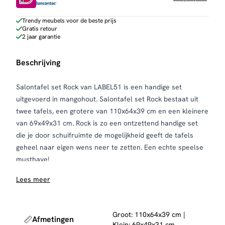
Trendy meubels voor de beste prijs
Gratis retour
2 jaar garantie
Beschrijving
Salontafel set Rock van LABEL51 is een handige set
uitgevoerd in mangohout. Salontafel set Rock bestaat uit
twee tafels, een grotere van 110x64x39 cm en een kleinere
van 69x49x31 cm. Rock is zo een ontzettend handige set
die je door schuifruimte de mogelijkheid geeft de tafels
geheel naar eigen wens neer te zetten. Een echte speelse
musthave!
Rock bestaat uit twee organisch gevormde tafels
Lees meer
vervaardigd van mangohout. De bladen hebben een
modern verjongd blad, wat betekent dat de randen spits
toelopen, wat zorgt voor een elegante look. Onder de grote
Groot: 110x64x39 cm |
Afmetingen
tafel van 110x64x39 cm schuif je makkelijk de kleinere tafel
Klein: 69x49x31 cm