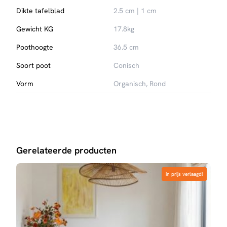
Dikte tafelblad
2.5 cm | 1 cm
Gewicht KG
17.8kg
Poothoogte
36.5 cm
Soort poot
Conisch
Vorm
Organisch, Rond
Gerelateerde producten
in prijs verlaagd!
in prijs verlaagd!