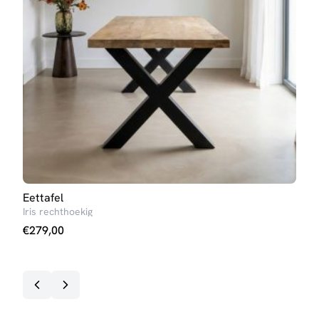
Eettafel
Salo
Iris rechthoekig
Kim
€
279,00
€
99