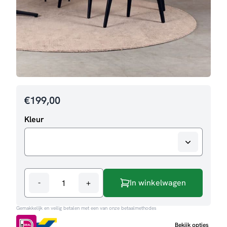
€
199,00
Kleur
-
+
In winkelwagen
Salontafelset
Rock
Gemakkelijk en veilig betalen met een van onze betaalmethodes
aantal
Bekijk opties