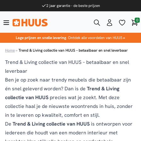
Ga naar de inhoud
2 jaar garantie - de beste prijzen
0
Win
HUUS.nl
Lage prijzen en snelle levering
. Ontdek alle voordelen van HUUS
»
Home
»
Trend & Living collectie van HUUS – betaalbaar en snel leverbaar
Trend & Living collectie van HUUS – betaalbaar en snel
leverbaar
Ben je op zoek naar trendy meubels die betaalbaar zijn
én snel geleverd worden? Dan is de
Trend & Living
collectie van HUUS
precies wat je zoekt. Met deze
collectie haal je de nieuwste woontrends in huis, zonder
in te leveren op kwaliteit, comfort en stijl.
De
Trend & Living collectie van HUUS
is ontworpen voor
iedereen die houdt van een modern interieur met