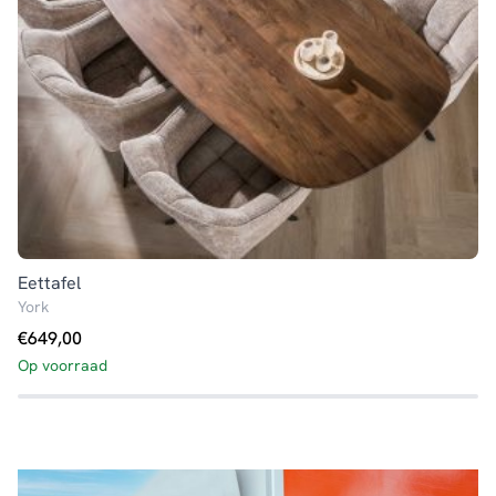
Eettafel
Fa
York
H
€
649,00
€
Op voorraad
Op