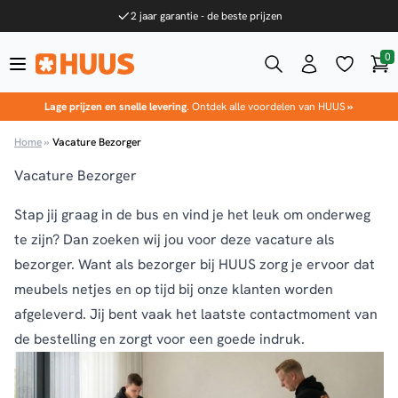
Ga naar de inhoud
2 jaar garantie - de beste prijzen
0
Win
HUUS.nl
Lage prijzen en snelle levering
. Ontdek alle voordelen van HUUS
»
Home
»
Vacature Bezorger
Vacature Bezorger
Stap jij graag in de bus en vind je het leuk om onderweg
te zijn? Dan zoeken wij jou voor deze vacature als
bezorger. Want als bezorger bij HUUS zorg je ervoor dat
meubels netjes en op tijd bij onze klanten worden
afgeleverd. Jij bent vaak het laatste contactmoment van
de bestelling en zorgt voor een goede indruk.