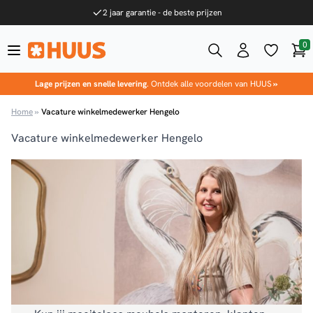
Ga naar de inhoud
2 jaar garantie - de beste prijzen
0
Win
HUUS.nl
Lage prijzen en snelle levering
. Ontdek alle voordelen van HUUS
»
Home
»
Vacature winkelmedewerker Hengelo
Vacature winkelmedewerker Hengelo