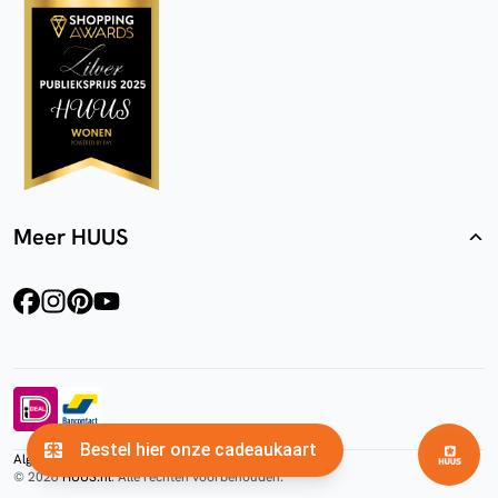
Meer HUUS
facebook
instagram
pinterest
youtube
Algemene voorwaarden
Privacyverklaring
Cookies
© 2026
HUUS.nl
. Alle rechten voorbehouden.