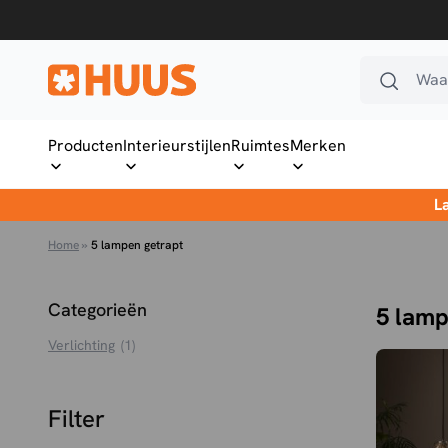
Ga naar de inhoud
Waar
HUUS.nl
Producten
Interieurstijlen
Ruimtes
Merken
L
Home
»
5 lampen getrapt
Categorieën
5 lamp
Verlichting
(1)
Filter