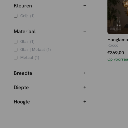
Kleuren
Grijs
(1)
Materiaal
Hanglamp
Glas
(1)
Rocco
Glas | Metaal
(1)
€
369,00
Metaal
(1)
Op voorra
Breedte
Diepte
Hoogte